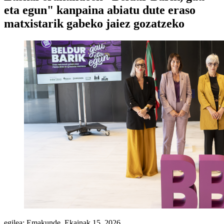
eta egun" kanpaina abiatu dute eraso
matxistarik gabeko jaiez gozatzeko
egilea: Emakunde,
Ekainak 15, 2026