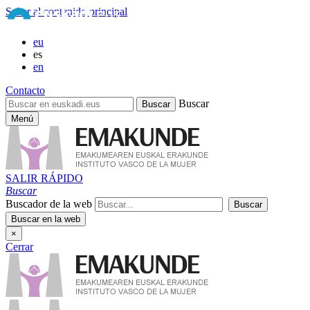
Saltar al contenido principal
eu
es
en
Contacto
Buscar
Menú
SALIR RÁPIDO
Buscar
Buscador de la web
×
Cerrar