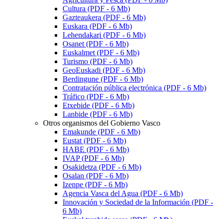
Cultura (PDF - 6 Mb)
Gazteaukera
(PDF - 6 Mb)
Euskara
(PDF - 6 Mb)
Lehendakari
(PDF - 6 Mb)
Osanet (PDF - 6 Mb)
Euskalmet (PDF - 6 Mb)
Turismo (PDF - 6 Mb)
GeoEuskadi (PDF - 6 Mb)
Berdingune
(PDF - 6 Mb)
Contratación pública electrónica (PDF - 6 Mb)
Tráfico (PDF - 6 Mb)
Etxebide
(PDF - 6 Mb)
Lanbide (PDF - 6 Mb)
Otros organismos del Gobierno Vasco
Emakunde (PDF - 6 Mb)
Eustat (PDF - 6 Mb)
HABE (PDF - 6 Mb)
IVAP (PDF - 6 Mb)
Osakidetza
(PDF - 6 Mb)
Osalan (PDF - 6 Mb)
Izenpe
(PDF - 6 Mb)
Agencia Vasca del Agua (PDF - 6 Mb)
Innovación y Sociedad de la Información (PDF -
6 Mb)