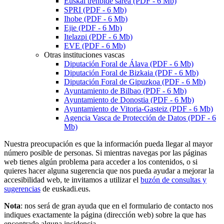
Euskal trenbide sarea
(PDF - 6 Mb)
SPRI (PDF - 6 Mb)
Ihobe (PDF - 6 Mb)
Ejie (PDF - 6 Mb)
Itelazpi
(PDF - 6 Mb)
EVE (PDF - 6 Mb)
Otras instituciones vascas
Diputación Foral de Álava (PDF - 6 Mb)
Diputación Foral de Bizkaia (PDF - 6 Mb)
Diputación Foral de Gipuzkoa (PDF - 6 Mb)
Ayuntamiento de Bilbao (PDF - 6 Mb)
Ayuntamiento de Donostia (PDF - 6 Mb)
Ayuntamiento de Vitoria-Gasteiz (PDF - 6 Mb)
Agencia Vasca de Protección de Datos (PDF - 6
Mb)
Nuestra preocupación es que la información pueda llegar al mayor
número posible de personas. Si mientras navegas por las páginas
web tienes algún problema para acceder a los contenidos, o si
quieres hacer alguna sugerencia que nos pueda ayudar a mejorar la
accesibilidad web, te invitamos a utilizar el
buzón de consultas y
sugerencias
de euskadi.eus.
Nota
: nos será de gran ayuda que en el formulario de contacto nos
indiques exactamente la página (dirección web) sobre la que has
encontrado alguna incidencia.