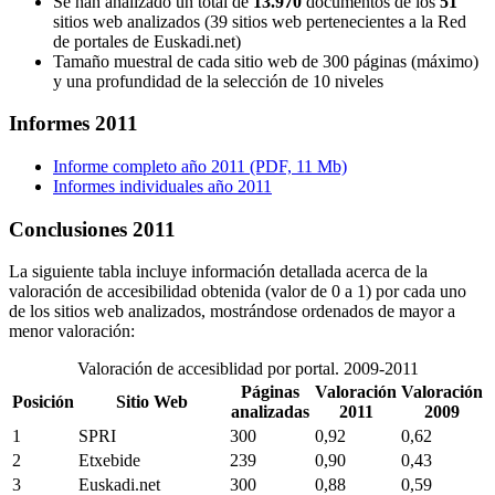
Se han analizado un total de
13.970
documentos de los
51
sitios web analizados (39 sitios web pertenecientes a la Red
de portales de Euskadi.net)
Tamaño muestral de cada sitio web de 300 páginas (máximo)
y una profundidad de la selección de 10 niveles
Informes 2011
Informe completo año 2011 (PDF, 11 Mb)
Informes individuales año 2011
Conclusiones 2011
La siguiente tabla incluye información detallada acerca de la
valoración de accesibilidad obtenida (valor de 0 a 1) por cada uno
de los sitios web analizados, mostrándose ordenados de mayor a
menor valoración:
Valoración de accesiblidad por portal. 2009-2011
Páginas
Valoración
Valoración
Posición
Sitio Web
analizadas
2011
2009
1
SPRI
300
0,92
0,62
2
Etxebide
239
0,90
0,43
3
Euskadi.net
300
0,88
0,59