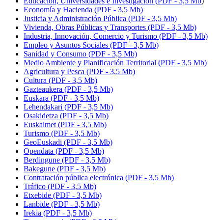
Educación, Universidades e Investigación (PDF - 3,5 Mb
)
Economía y Hacienda (PDF - 3,5 Mb)
Justicia y Administración Pública (PDF - 3,5 Mb)
Vivienda, Obras Públicas y Transportes (PDF - 3,5 Mb)
Industria, Innovación, Comercio y Turismo (PDF - 3,5 Mb)
Empleo y Asuntos Sociales (PDF - 3,5 Mb)
Sanidad y Consumo (PDF - 3,5 Mb)
Medio Ambiente y Planificación Territorial (PDF - 3,5 Mb)
Agricultura y Pesca (PDF - 3,5 Mb)
Cultura (PDF - 3,5 Mb)
Gazteaukera
(PDF - 3,5 Mb)
Euskara
(PDF - 3,5 Mb)
Lehendakari
(PDF - 3,5 Mb)
Osakidetza
(PDF - 3,5 Mb)
Euskalmet (PDF - 3,5 Mb)
Turismo (PDF - 3,5 Mb)
GeoEuskadi (PDF - 3,5 Mb)
Opendata (PDF - 3,5 Mb)
Berdingune
(PDF - 3,5 Mb)
Bakegune
(PDF - 3,5 Mb)
Contratación pública electrónica (PDF - 3,5 Mb)
Tráfico (PDF - 3,5 Mb)
Etxebide
(PDF - 3,5 Mb)
Lanbide (PDF - 3,5 Mb)
Irekia (PDF - 3,5 Mb)