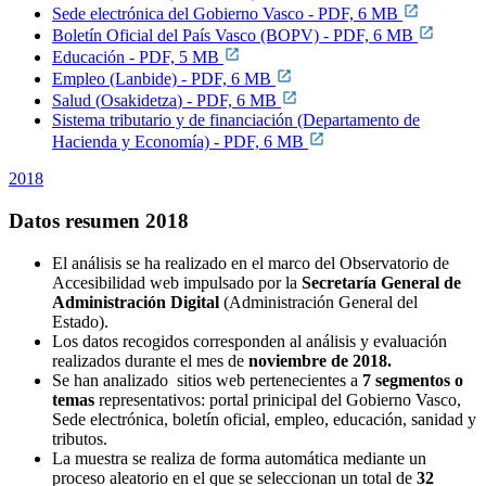
Sede electrónica del Gobierno Vasco - PDF, 6 MB
Boletín Oficial del País Vasco (BOPV) - PDF, 6 MB
Educación - PDF, 5 MB
Empleo (Lanbide) - PDF, 6 MB
Salud (
Osakidetza
) - PDF, 6 MB
Sistema tributario y de financiación (Departamento de
Hacienda y Economía) - PDF, 6 MB
2018
Datos resumen 2018
El análisis se ha realizado en el marco del Observatorio de
Accesibilidad web impulsado por la
Secretaría General de
Administración Digital
(Administración General del
Estado).
Los datos recogidos corresponden al análisis y evaluación
realizados durante el mes de
noviembre de 2018.
Se han analizado sitios web pertenecientes a
7 segmentos o
temas
representativos: portal prinicipal del Gobierno Vasco,
Sede electrónica, boletín oficial, empleo, educación, sanidad y
tributos.
La muestra se realiza de forma automática mediante un
proceso aleatorio en el que se seleccionan un total de
32