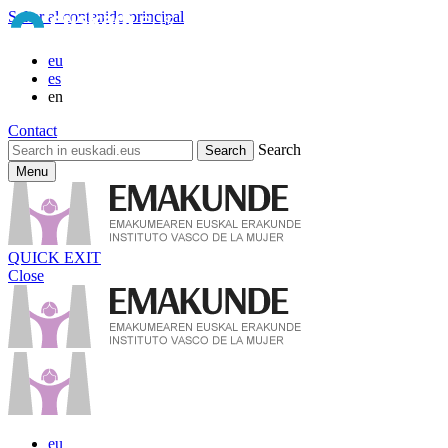
Saltar al contenido principal
eu
es
en
Contact
Search
Menu
QUICK EXIT
Close
eu