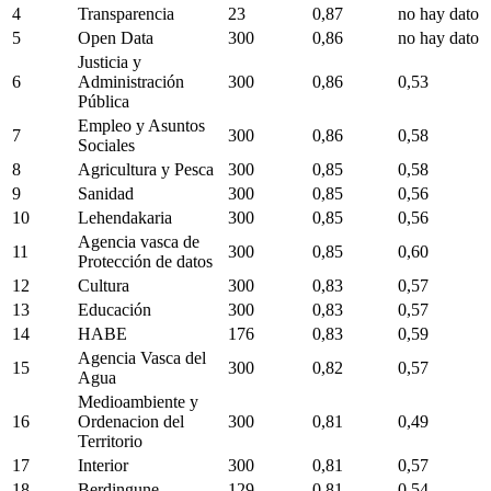
4
Transparencia
23
0,87
no hay dato
5
Open Data
300
0,86
no hay dato
Justicia y
6
Administración
300
0,86
0,53
Pública
Empleo y Asuntos
7
300
0,86
0,58
Sociales
8
Agricultura y Pesca
300
0,85
0,58
9
Sanidad
300
0,85
0,56
10
Lehendakaria
300
0,85
0,56
Agencia vasca de
11
300
0,85
0,60
Protección de datos
12
Cultura
300
0,83
0,57
13
Educación
300
0,83
0,57
14
HABE
176
0,83
0,59
Agencia Vasca del
15
300
0,82
0,57
Agua
Medioambiente y
16
Ordenacion del
300
0,81
0,49
Territorio
17
Interior
300
0,81
0,57
18
Berdingune
129
0,81
0,54