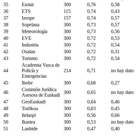
35
Eustat
300
0,76
0,58
36
ETS
115
0,74
0,43
37
Izenpe
157
0,74
0,57
38
Sopelana
300
0,73
0,57
39
Meteorología
300
0,73
0,56
40
EVE
300
0,72
0,53
41
Industria
300
0,72
0,54
42
Osalan
300
0,72
0,31
43
Turismo
300
0,72
0,54
Academia Vasca de
44
Policía y
214
0,71
no hay dato
Emergencias
45
Ihobe
300
0,68
0,27
Comisión Jurídica
46
300
0,65
no hay dato
Asesora de Euskadi
47
GeoEuskadi
300
0,64
0,46
48
Trafikoa
300
0,63
0,45
49
Itelazpi
300
0,56
0,66
50
Ikastea
300
0,53
no hay dato
51
Lanbide
300
0,47
0,40