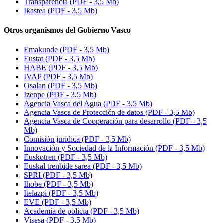
Transparencia (PDF - 3,5 Mb)
Ikastea (PDF - 3,5 Mb)
Otros organismos del Gobierno Vasco
Emakunde (PDF - 3,5 Mb)
Eustat (PDF - 3,5 Mb)
HABE (PDF - 3,5 Mb)
IVAP (PDF - 3,5 Mb)
Osalan (PDF - 3,5 Mb)
Izenpe
(PDF - 3,5 Mb)
Agencia Vasca del Agua (PDF - 3,5 Mb)
Agencia Vasca de Protección de datos (PDF - 3,5 Mb)
Agencia Vasca de Cooperación para desarrollo (PDF - 3,5
Mb)
Comisión jurídica (PDF - 3,5 Mb)
Innovación y Sociedad de la Información (PDF - 3,5 Mb)
Euskotren (PDF - 3,5 Mb)
Euskal trenbide sarea
(PDF - 3,5 Mb)
SPRI (PDF - 3,5 Mb)
Ihobe (PDF - 3,5 Mb)
Itelazpi
(PDF - 3,5 Mb)
EVE (PDF - 3,5 Mb)
Academia de policia (PDF - 3,5 Mb)
Visesa (PDF - 3,5 Mb)