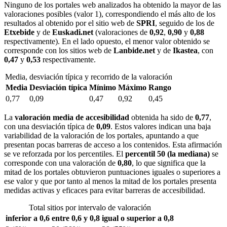
Ninguno de los portales web analizados ha obtenido la mayor de las
valoraciones posibles (valor 1), correspondiendo el más alto de los
resultados al obtenido por el sitio web de
SPRI
, seguido de los de
Etxebide
y de
Euskadi.net
(valoraciones de
0,92
,
0,90
y
0,88
respectivamente). En el lado opuesto, el menor valor obtenido se
corresponde con los sitios web de
Lanbide.net
y de
Ikastea
, con
0,47
y
0,53
respectivamente.
Media, desviación típica y recorrido de la valoración
Media
Desviación típica
Mínimo
Máximo
Rango
0,77
0,09
0,47
0,92
0,45
La
valoración media de accesibilidad
obtenida ha sido de
0,77
,
con una desviación típica de
0,09
. Estos valores indican una baja
variabilidad de la valoración de los portales, apuntando a que
presentan pocas barreras de acceso a los contenidos. Esta afirmación
se ve reforzada por los percentiles. El
percentil 50 (la mediana)
se
corresponde con una valoración de
0,80
, lo que significa que la
mitad de los portales obtuvieron puntuaciones iguales o superiores a
ese valor y que por tanto al menos la mitad de los portales presenta
medidas activas y eficaces para evitar barreras de accesibilidad.
Total sitios por intervalo de valoración
inferior a 0,6
entre 0,6 y 0,8
igual o superior a 0,8