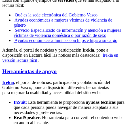
Estos son algunos ejemplos de
servicios
que se han adaptado a la
lectura fácil:
Qué es la sede electrónica del Gobierno Vasco
Ayudas económicas a mujeres víctimas de violencia de
género
Servicio Especializado de información y atención a mujeres
víctimas de violencia doméstica o por razón de sexo
Ayudas económicas a familias con hijos e hijas a su cargo
Además, el portal de noticias y participación
Irekia
, pone a
disposición en Lectura fácil las noticas más destacadas:
Irekia en
versión lectura fácil
.
Herramientas de apoyo
Irekia
, el portal de noticias, participación y colaboración del
Gobierno Vasco, pone a disposición diferentes herramientas
para mejorar la usabildiad y accesibilidad del sitio web:
InSuit:
Esta herramienta le p
roporciona
ayudas técnicas
para
que cada persona pueda navegar de manera adaptada a sus
necesidades y preferencias.
ReadSpeaker
: Herramienta para convertir el contenido web
en audio al instante.