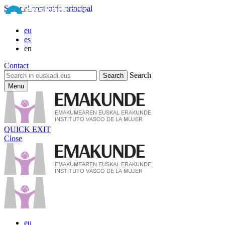
Saltar al contenido principal
eu
es
en
Contact
Search
Menu
QUICK EXIT
Close
eu