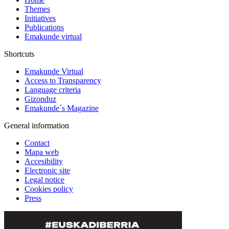
Themes
Initiatives
Publications
Emakunde virtual
Shortcuts
Emakunde Virtual
Access to Transparency
Language criteria
Gizonduz
Emakunde´s Magazine
General information
Contact
Mapa web
Accesibility
Electronic site
Legal notice
Cookies policy
Press