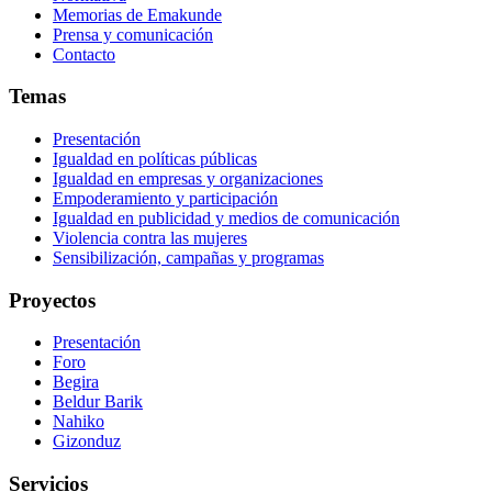
Memorias de Emakunde
Prensa y comunicación
Contacto
Temas
Presentación
Igualdad en políticas públicas
Igualdad en empresas y organizaciones
Empoderamiento y participación
Igualdad en publicidad y medios de comunicación
Violencia contra las mujeres
Sensibilización, campañas y programas
Proyectos
Presentación
Foro
Begira
Beldur Barik
Nahiko
Gizonduz
Servicios