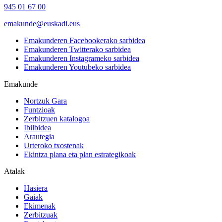
945 01 67 00
emakunde@euskadi.eus
Emakunderen Facebookerako sarbidea
Emakunderen Twitterako sarbidea
Emakunderen Instagrameko sarbidea
Emakunderen Youtubeko sarbidea
Emakunde
Nortzuk Gara
Funtzioak
Zerbitzuen katalogoa
Ibilbidea
Arautegia
Urteroko txostenak
Ekintza plana eta plan estrategikoak
Atalak
Hasiera
Gaiak
Ekimenak
Zerbitzuak