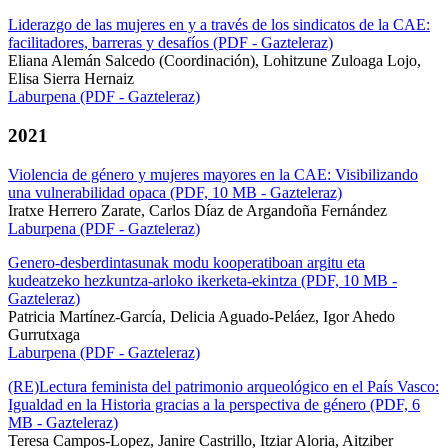
Liderazgo de las mujeres en y a través de los sindicatos de la CAE:
facilitadores, barreras y desafíos (PDF - Gazteleraz)
Eliana Alemán Salcedo (Coordinación), Lohitzune Zuloaga Lojo,
Elisa Sierra Hernaiz
Laburpena (PDF - Gazteleraz)
2021
Violencia de género y mujeres mayores en la CAE: Visibilizando
una vulnerabilidad opaca (PDF, 10 MB - Gazteleraz)
Iratxe Herrero Zarate, Carlos Díaz de Argandoña Fernández
Laburpena (PDF - Gazteleraz)
Genero-desberdintasunak modu kooperatiboan argitu eta
kudeatzeko hezkuntza-arloko ikerketa-ekintza (PDF, 10 MB -
Gazteleraz)
Patricia Martínez-García, Delicia Aguado-Peláez, Igor Ahedo
Gurrutxaga
Laburpena (PDF - Gazteleraz)
(RE)Lectura feminista del patrimonio arqueológico en el País Vasco:
Igualdad en la Historia gracias a la perspectiva de género (PDF, 6
MB - Gazteleraz)
Teresa Campos-Lopez, Janire Castrillo, Itziar Aloria, Aitziber