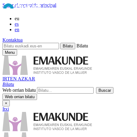
Saltar al contenido principal
eu
es
en
Kontaktua
Bilatu
Menu
IRTEN AZKAR
Bilatu
Web orrian bilatu
×
Itxi