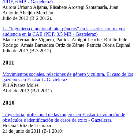
(PDF, 6 MB - Gazteleraz)
Aurora Urbano Aljama, Elisabete Arostegi Santamaría, Juan
Antonio Abeijón Merchán
Julio de 2013 (B-2 2012).
La "ingeniería emocional inter géneros" en las series con mayor
audiencia en la CAE (PDF, 3.5 MB - Gazteleraz)
Blanca Fernández Viguera, Patricia Amigot Leache, Rut Iturbide
Rodrigo, Amaia Barandica Ortíz de Zárate, Patricia Oloriz Espinal
Julio de 2013 (B-3 2012).
2011
Movimientos sociales, relaciones de género y cultura. El caso de los
gaztetxes en Euskadi - Gazteleraz
Pili Álvarez Molés
Abril de 2012 (B-1 2011)
2010
Trayectoria profesional de las mujeres en Euskadi: evolución de
obstáculos e identificación de casos de éxito - Gazteleraz
Helena Ortiz de Lejarazu
21 de junio de 2011 (B-1 2010)