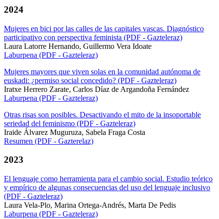
2024
Mujeres en bici por las calles de las capitales vascas. Diagnóstico
participativo con perspectiva feminista (PDF - Gazteleraz)
Laura Latorre Hernando, Guillermo Vera Idoate
Laburpena (PDF - Gazteleraz)
Mujeres mayores que viven solas en la comunidad autónoma de
euskadi: ¿permiso social concedido? (PDF - Gazteleraz)
Iratxe Herrero Zarate, Carlos Díaz de Argandoña Fernández
Laburpena (PDF - Gazteleraz)
Otras risas son posibles. Desactivando el mito de la insoportable
seriedad del feminismo (PDF - Gazteleraz)
Iraide Álvarez Muguruza, Sabela Fraga Costa
Resumen (PDF - Gazterelaz)
2023
El lenguaje como herramienta para el cambio social. Estudio teórico
y empírico de algunas consecuencias del uso del lenguaje inclusivo
(PDF - Gazteleraz)
Laura Vela-Plo, Marina Ortega-Andrés, Marta De Pedis
Laburpena (PDF - Gazteleraz)