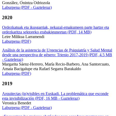
González, Onintza Odriozola
Laburpena (PDF - Gazteleraz)
2020
Ordezkatuak eta ikusgarriak, nekazal-emakumeen parte hartze eta
ordezkaritza sektoreko erabakiguneetan (PDF, 14 MB)
Leire Milikua Larramendi
Laburpena (PDF)
Análisis de la asistencia de Urgencias de Psiquiatría y Salud Mental
desde una perspectiva de género: Trienio 2017-2019 (PDF, 4.5 MB
- Gazteleraz)
Margarita Sáenz-Herrero, María Recio-Barbero, Ana Santorcuato,
Amaia Bacigalupe eta Rafael Segarra Barakaldo
Laburpena (PDF)
2019
Arquitectas (in)visibles en Euskadi. La problemática que esconde
esta invisibilización (PDF, 16 MB - Gazteleraz)
Veronica Benedet
Laburpena (PDF - Gazteleraz)