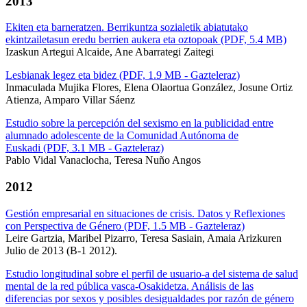
2013
Ekiten eta barneratzen. Berrikuntza sozialetik abiatutako
ekintzailetasun eredu berrien aukera eta oztopoak (PDF, 5.4 MB)
Izaskun Artegui Alcaide, Ane Abarrategi Zaitegi
Lesbianak legez eta bidez (PDF, 1.9 MB - Gazteleraz)
Inmaculada Mujika Flores, Elena Olaortua González, Josune Ortiz
Atienza, Amparo Villar Sáenz
Estudio sobre la percepción del sexismo en la publicidad entre
alumnado adolescente de la Comunidad Autónoma de
Euskadi (PDF, 3.1 MB - Gazteleraz)
Pablo Vidal Vanaclocha, Teresa Nuño Angos
2012
Gestión empresarial en situaciones de crisis. Datos y Reflexiones
con Perspectiva de Género (PDF, 1.5 MB - Gazteleraz)
Leire Gartzia, Maribel Pizarro, Teresa Sasiain, Amaia Arizkuren
Julio de 2013 (B-1 2012).
Estudio longitudinal sobre el perfil de usuario-a del sistema de salud
mental de la red pública vasca-Osakidetza. Análisis de las
diferencias por sexos y posibles desigualdades por razón de género