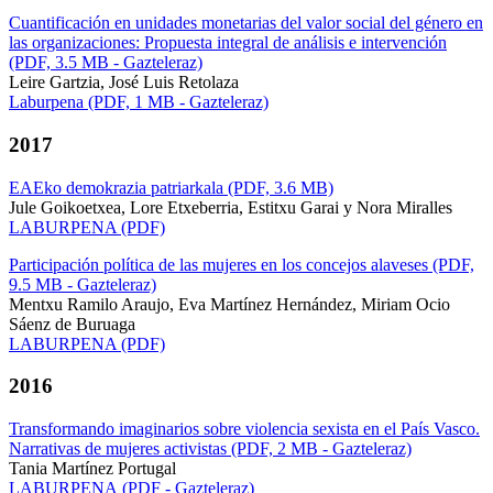
Cuantificación en unidades monetarias del valor social del género en
las organizaciones: Propuesta integral de análisis e intervención
(PDF, 3.5 MB - Gazteleraz)
Leire Gartzia, José Luis Retolaza
Laburpena (PDF, 1 MB - Gazteleraz)
2017
EAEko demokrazia patriarkala (PDF, 3.6 MB)
Jule Goikoetxea, Lore Etxeberria, Estitxu Garai y Nora Miralles
LABURPENA (PDF)
Participación política de las mujeres en los concejos alaveses (PDF,
9.5 MB - Gazteleraz)
Mentxu Ramilo Araujo, Eva Martínez Hernández, Miriam Ocio
Sáenz de Buruaga
LABURPENA (PDF)
2016
Transformando imaginarios sobre violencia sexista en el País Vasco.
Narrativas de mujeres activistas (PDF, 2 MB - Gazteleraz)
Tania Martínez Portugal
LABURPENA (PDF - Gazteleraz)