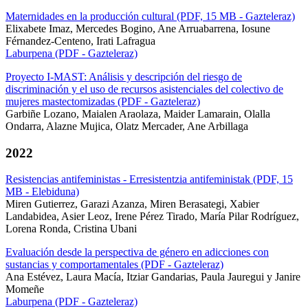
Maternidades en la producción cultural (PDF, 15 MB - Gazteleraz)
Elixabete Imaz, Mercedes Bogino, Ane Arruabarrena, Iosune
Férnandez-Centeno, Irati Lafragua
Laburpena (PDF - Gazteleraz)
Proyecto I-MAST: Análisis y descripción del riesgo de
discriminación y el uso de recursos asistenciales del colectivo de
mujeres mastectomizadas (PDF - Gazteleraz)
Garbiñe Lozano, Maialen Araolaza, Maider Lamarain, Olalla
Ondarra, Alazne Mujica, Olatz Mercader, Ane Arbillaga
2022
Resistencias antifeministas - Erresistentzia antifeministak (PDF, 15
MB - Elebiduna)
Miren Gutierrez, Garazi Azanza, Miren Berasategi, Xabier
Landabidea, Asier Leoz, Irene Pérez Tirado, María Pilar Rodríguez,
Lorena Ronda, Cristina Ubani
Evaluación desde la perspectiva de género en adicciones con
sustancias y comportamentales (PDF - Gazteleraz)
Ana Estévez, Laura Macía, Itziar Gandarias, Paula Jauregui y Janire
Momeñe
Laburpena (PDF - Gazteleraz)