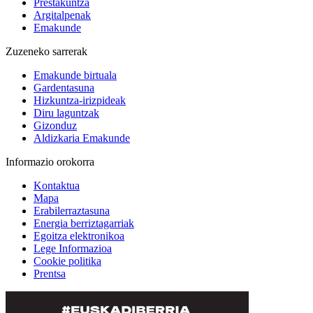
Prestakuntza
Argitalpenak
Emakunde
Zuzeneko sarrerak
Emakunde birtuala
Gardentasuna
Hizkuntza-irizpideak
Diru laguntzak
Gizonduz
Aldizkaria Emakunde
Informazio orokorra
Kontaktua
Mapa
Erabilerraztasuna
Energia berriztagarriak
Egoitza elektronikoa
Lege Informazioa
Cookie politika
Prentsa