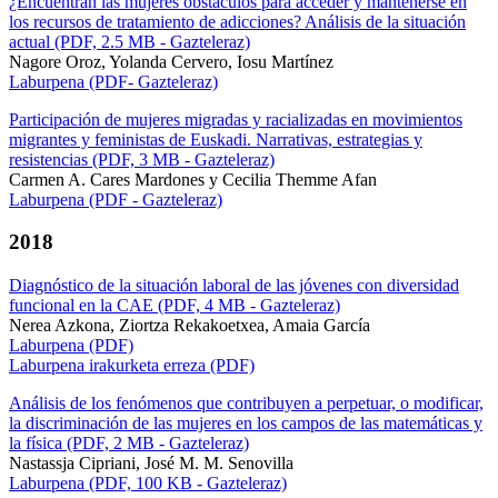
¿Encuentran las mujeres obstáculos para acceder y mantenerse en
los recursos de tratamiento de adicciones? Análisis de la situación
actual (PDF, 2.5 MB - Gazteleraz)
Nagore Oroz, Yolanda Cervero, Iosu Martínez
Laburpena (PDF- Gazteleraz)
Participación de mujeres migradas y racializadas en movimientos
migrantes y feministas de Euskadi. Narrativas, estrategias y
resistencias (PDF, 3 MB - Gazteleraz)
Carmen A. Cares Mardones y Cecilia Themme Afan
Laburpena (PDF - Gazteleraz)
2018
Diagnóstico de la situación laboral de las jóvenes con diversidad
funcional en la CAE (PDF, 4 MB - Gazteleraz)
Nerea Azkona, Ziortza Rekakoetxea, Amaia García
Laburpena (PDF)
Laburpena irakurketa erreza (PDF)
Análisis de los fenómenos que contribuyen a perpetuar, o modificar,
la discriminación de las mujeres en los campos de las matemáticas y
la física (PDF, 2 MB - Gazteleraz)
Nastassja Cipriani, José M. M. Senovilla
Laburpena (PDF, 100 KB - Gazteleraz)