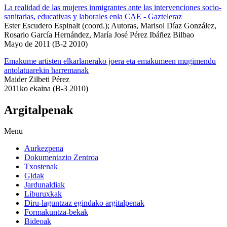
La realidad de las mujeres inmigrantes ante las intervenciones socio-
sanitarias, educativas y laborales enla CAE - Gazteleraz
Ester Escudero Espinalt (coord.); Autoras, Marisol Díaz González,
Rosario García Hernández, María José Pérez Ibáñez Bilbao
Mayo de 2011 (B-2 2010)
Emakume artisten elkarlanerako joera eta emakumeen mugimendu
antolatuarekin harremanak
Maider Zilbeti Pérez
2011ko ekaina (B-3 2010)
Argitalpenak
Menu
Aurkezpena
Dokumentazio Zentroa
Txostenak
Gidak
Jardunaldiak
Liburuxkak
Diru-laguntzaz egindako argitalpenak
Formakuntza-bekak
Bideoak