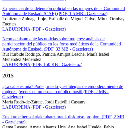
Experiencia de la detención policial en las mujeres de la Comunidad
Autónoma de Euskadi (CAE) (PDF, 1.5 MB - Gazteleraz)
Lohitzune Zuloaga Lojo, Estibaliz de Miguel Calvo, Miren Ortubay
Fuentes
LABURPENA (PDF - Gazteleraz)
Neomachismo ante las noticias sobre mujeres: análisis de
participación del público en los foros mediáticos de la Comunidad
Autónoma de Euskadi (PDF, 33 MB - Gazteleraz)
Rut Iturbide Rodrigo, Patricia Amigot Leache, María Isabel
Menéndez Menéndez
LABURPENA (PDF, 150 KB - Gazteleraz)
2015
¿La calle es mía? Poder, miedo y estrategias de empoderamiento de
mujeres jóvenes en un espacio público hostil (PDF, 2 MB -
Gazteleraz)
Maria Rodó-de-Zárate, Jordi Estivill i Castany
LABURPENA (PDF - Gazteleraz)
Emakume bertsolariak: ahanzturatik diskurtso propiora (PDF, 2 MB
- Gazteleraz)
Gema Lasarte, Amaia Alvarez Uria, Ana Isabel Ugalde, Pablo