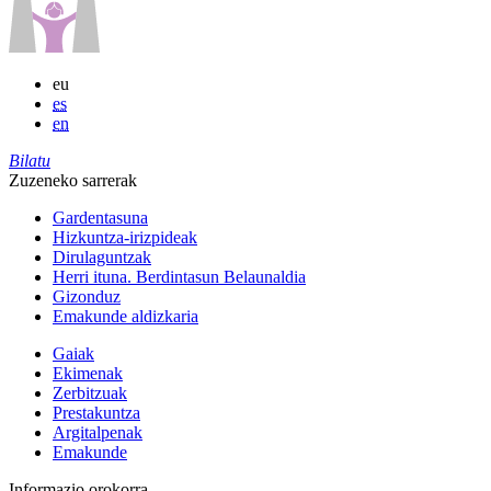
eu
es
en
Bilatu
Zuzeneko sarrerak
Gardentasuna
Hizkuntza-irizpideak
Dirulaguntzak
Herri ituna. Berdintasun Belaunaldia
Gizonduz
Emakunde aldizkaria
Gaiak
Ekimenak
Zerbitzuak
Prestakuntza
Argitalpenak
Emakunde
Informazio orokorra