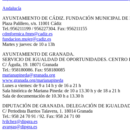
Andalucía
AYUNTAMIENTO DE CÁDIZ. FUNDACIÓN MUNICIPAL DE
Plaza Palillero, s/n. 11001 Cádiz
Tel.:956211199 / 956227304. Fax: 956211155
cdmformica.fmm@cadiz.es
fundacion.mujer@cadiz.es
Martes y jueves: de 10 a 13h
AYUNTAMIENTO DE GRANADA.
SERVICIO DE IGUALDAD DE OPORTUNIDADES. CENTRO 
C/ Águila, 19. 18071 Granada
Tel.: 958180086. Fax: 958180085
marianapineda@granada.org
www.granada.org/marianapineda
Lunes a viernes: de 9 a 14 h y de 16 a 21 h
Sala histórica de Mariana Pineda: de 10 a 13.30 h y de 18 a 21 h
Sala de documentación de 10.30 h a 13.30 h
DIPUTACIÓN DE GRANADA. DELEGACIÓN DE IGUALDAD
C/ Periodista Barrios Talavera, 1. 18014 Granada
Tel.: 958 24 70 91 / 92. Fax: 958 24 71 00
lvilchez@dipgra.es
avargas@dipgra.es