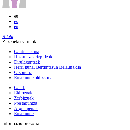
eu
es
en
Bilatu
Zuzeneko sarrerak
Gardentasuna
Hizkuntza-irizpideak
Dirulaguntzak
Herri ituna. Berdintasun Belaunaldia
Gizonduz
Emakunde aldizkaria
Gaiak
Ekimenak
Zerbitzuak
Prestakuntza
Argitalpenak
Emakunde
Informazio orokorra