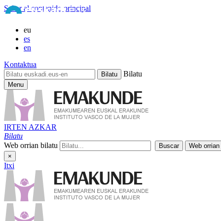
Saltar al contenido principal
eu
es
en
Kontaktua
Bilatu
Menu
IRTEN AZKAR
Bilatu
Web orrian bilatu
×
Itxi