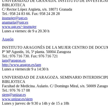
UNIVERSIDAD DE GRANADA. INSTITUTO DE INVESTIGAC
BIBLIOTECA
C/ Rector López Argüeta, s/n. 18071 Granada
Tel.: 958 24 83 66. Fax: 958 24 28 28
insmujer@ugr.es
anamaria@ugr.es
www.ugr.es/~insmujer
Lunes a viernes: de 9 a 20.30 h
Aragón
INSTITUTO ARAGONÉS DE LA MUJER CENTRO DE DOCU
Pº Mª Agustín, 16, 5ª planta. 50004 Zaragoza
Tel.: 976 716 730. Fax: 976 716 721
iam@aragon.es
http://www.aragon.es/iam
Lunes a viernes:de 9 a 14:30 h
UNIVERSIDAD DE ZARAGOZA. SEMINARIO INTERDISCIPL
BIBLIOTECA
Facultad de Medicina. Aulario. C/ Domingo Miral, s/n. 50009 Zarago
Tel.: 976 76 17 08
siem@unizar.es
www.unizar.es/siem
Lunes y jueves: de 9:30 a 14h y de 15 a 18h