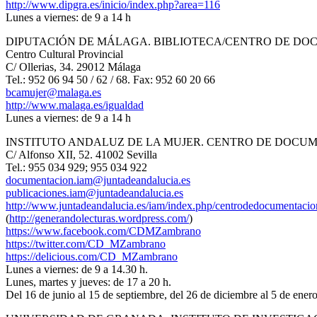
http://www.dipgra.es/inicio/index.php?area=116
Lunes a viernes: de 9 a 14 h
DIPUTACIÓN DE MÁLAGA. BIBLIOTECA/CENTRO DE DO
Centro Cultural Provincial
C/ Ollerias, 34. 29012 Málaga
Tel.: 952 06 94 50 / 62 / 68. Fax: 952 60 20 66
bcamujer@malaga.es
http://www.malaga.es/igualdad
Lunes a viernes: de 9 a 14 h
INSTITUTO ANDALUZ DE LA MUJER. CENTRO DE DOC
C/ Alfonso XII, 52. 41002 Sevilla
Tel.: 955 034 929; 955 034 922
documentacion.iam@juntadeandalucia.es
publicaciones.iam@juntadeandalucia.es
http://www.juntadeandalucia.es/iam/index.php/centrodedocumentacio
(
http://generandolecturas.wordpress.com/
)
https://www.facebook.com/CDMZambrano
https://twitter.com/CD_MZambrano
https://delicious.com/CD_MZambrano
Lunes a viernes: de 9 a 14.30 h.
Lunes, martes y jueves: de 17 a 20 h.
Del 16 de junio al 15 de septiembre, del 26 de diciembre al 5 de enero