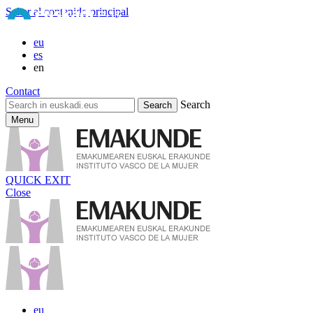
Saltar al contenido principal
eu
es
en
Contact
Search
Menu
QUICK EXIT
Close
eu