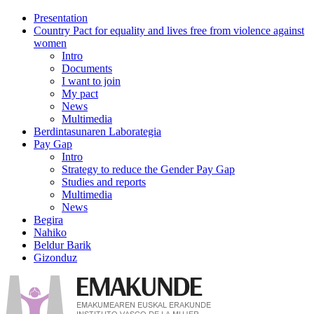
Presentation
Country Pact for equality and lives free from violence against
women
Intro
Documents
I want to join
My pact
News
Multimedia
Berdintasunaren Laborategia
Pay Gap
Intro
Strategy to reduce the Gender Pay Gap
Studies and reports
Multimedia
News
Begira
Nahiko
Beldur Barik
Gizonduz