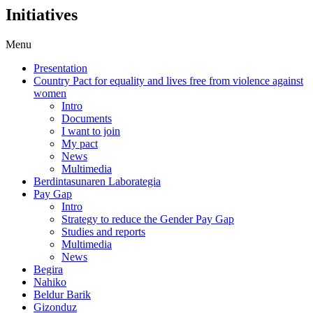
Initiatives
Menu
Presentation
Country Pact for equality and lives free from violence against
women
Intro
Documents
I want to join
My pact
News
Multimedia
Berdintasunaren Laborategia
Pay Gap
Intro
Strategy to reduce the Gender Pay Gap
Studies and reports
Multimedia
News
Begira
Nahiko
Beldur Barik
Gizonduz