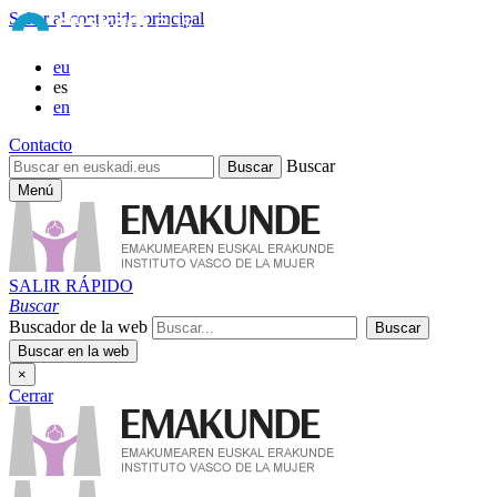
Saltar al contenido principal
eu
es
en
Contacto
Buscar
Menú
SALIR RÁPIDO
Buscar
Buscador de la web
×
Cerrar