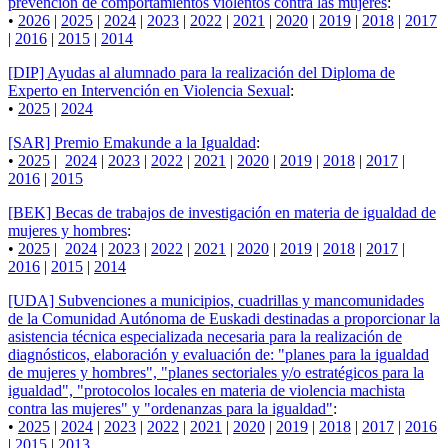
prevención de comportamientos violentos contra las mujeres
:
•
2026
|
2025
|
2024
|
2023
|
2022
|
2021
|
2020
|
2019
|
2018
|
2017
|
2016
|
2015
|
2014
[DIP] Ayudas al alumnado para la realización del Diploma de
Experto en Intervención en Violencia Sexual
:
•
2025
|
2024
[SAR] Premio Emakunde a la Igualdad
:
•
2025
|
2024
|
2023
|
2022
|
2021
|
2020
|
2019
|
2018
|
2017
|
2016
|
2015
[BEK] Becas de trabajos de investigación en materia de igualdad de
mujeres y hombres
:
•
2025
|
2024
|
2023
|
2022
|
2021
|
2020
|
2019
|
2018
|
2017
|
2016
|
2015
|
2014
[UDA] Subvenciones a municipios, cuadrillas y mancomunidades
de la Comunidad Autónoma de Euskadi destinadas a proporcionar la
asistencia técnica especializada necesaria para la realización de
diagnósticos, elaboración y evaluación de: "planes para la igualdad
de mujeres y hombres", "planes sectoriales y/o estratégicos para la
igualdad", "protocolos locales en materia de violencia machista
contra las mujeres" y "ordenanzas para la igualdad"
:
•
2025
|
2024
|
2023
|
2022
|
2021
|
2020
|
2019
|
2018
|
2017
|
2016
|
2015
|
2013