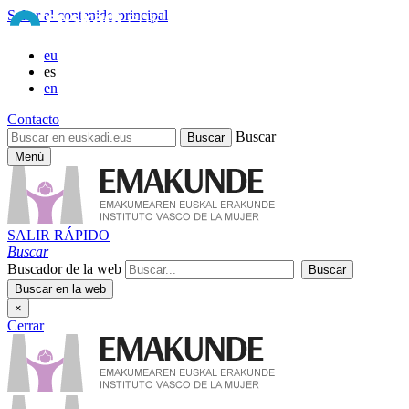
Saltar al contenido principal
eu
es
en
Contacto
Buscar
Menú
SALIR RÁPIDO
Buscar
Buscador de la web
×
Cerrar