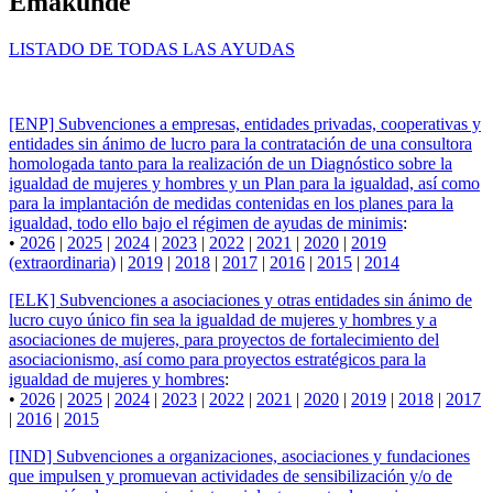
Emakunde
LISTADO DE TODAS LAS AYUDAS
[ENP] Subvenciones a empresas, entidades privadas, cooperativas y
entidades sin ánimo de lucro para la contratación de una consultora
homologada tanto para la realización de un Diagnóstico sobre la
igualdad de mujeres y hombres y un Plan para la igualdad, así como
para la implantación de medidas contenidas en los planes para la
igualdad, todo ello bajo el régimen de ayudas de minimis
:
•
2026
|
2025
|
2024
|
2023
|
2022
|
2021
|
2020
|
2019
(extraordinaria)
|
2019
|
2018
|
2017
|
2016
|
2015
|
2014
[ELK] Subvenciones a asociaciones y otras entidades sin ánimo de
lucro cuyo único fin sea la igualdad de mujeres y hombres y a
asociaciones de mujeres, para proyectos de fortalecimiento del
asociacionismo, así como para proyectos estratégicos para la
igualdad de mujeres y hombres
:
•
2026
|
2025
|
2024
|
2023
|
2022
|
2021
|
2020
|
2019
|
2018
|
2017
|
2016
|
2015
[IND] Subvenciones a organizaciones, asociaciones y fundaciones
que impulsen y promuevan actividades de sensibilización y/o de