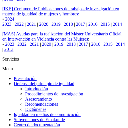
[IKE] Certamen de Publicaciones de trabajos de investigación en
materia de igualdad de mujeres y hombres:
•
2024
|
2023
|
2022
|
2021
|
2020
|
2019
|
2018
|
2017
|
2016
|
2015
|
2014
[MAS] Ayudas para la realización del Máster Universitario Oficial
en Intervención en Violencia contra las Mujeres
:
•
2023
|
2022
|
2021
|
2020
|
2019
|
2018
|
2017
|
2016
|
2015
|
2014
|
2013
Servicios
Menu
Presentación
Defensa del principio de igualdad
Introducción
Procedimientos de investigación
Asesoramiento
Recomendaciones
Dictámenes
Igualdad en medios de comunicación
Subvenciones de Emakunde
Centro de documentación