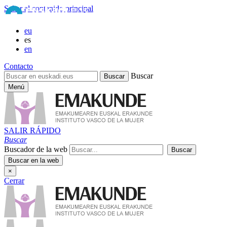
Saltar al contenido principal
eu
es
en
Contacto
Buscar
Menú
SALIR RÁPIDO
Buscar
Buscador de la web
×
Cerrar