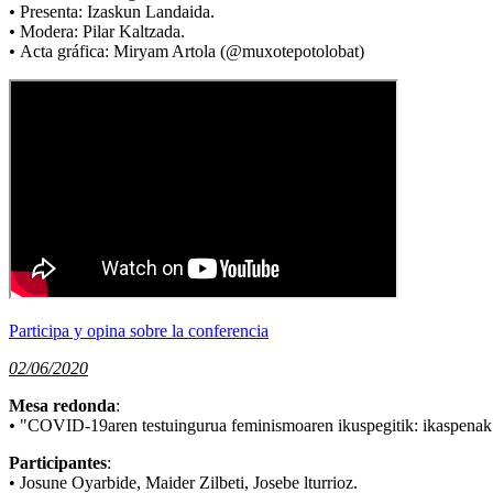
•
Presenta: Izaskun Landaida.
•
Modera: Pilar Kaltzada.
•
Acta gráfica: Miryam Artola (@muxotepotolobat)
Participa y opina sobre la conferencia
02/06/2020
Mesa redonda
:
•
"COVID-19aren testuingurua feminismoaren ikuspegitik: ikaspenak
Participantes
:
• Josune Oyarbide, Maider Zilbeti, Josebe lturrioz.