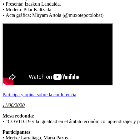
•
Presenta: Izaskun Landaida.
•
Modera: Pilar Kaltzada.
•
Acta gráfica: Miryam Artola (@muxotepotolobat)
Participa y opina sobre la conferencia
11/06/2020
Mesa redonda
:
•
"COVID-19 y la igualdad en el ámbito económico: aprendizajes y p
Participantes
:
• Mertxe Larrañaga, María Pazos.