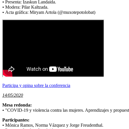
•
Presenta: Izaskun Landaida.
•
Modera: Pilar Kaltzada.
•
Acta gráfica: Miryam Artola (@muxotepotolobat)
Participa y opina sobre la conferencia
14/05/2020
Mesa redonda:
•
"COVID-19 y violencia contra las mujeres. Aprendizajes y propuest
Participantes:
•
Mónica Ramos, Norma Vázquez y Jorge Freudenthal.