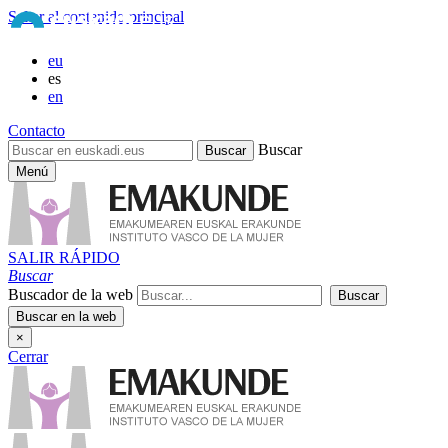
Saltar al contenido principal
eu
es
en
Contacto
Buscar
Menú
SALIR RÁPIDO
Buscar
Buscador de la web
×
Cerrar