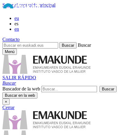
Saltar al contenido principal
eu
es
en
Contacto
Buscar
Menú
SALIR RÁPIDO
Buscar
Buscador de la web
×
Cerrar