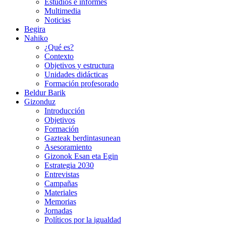
Estudios e informes
Multimedia
Noticias
Begira
Nahiko
¿Qué es?
Contexto
Objetivos y estructura
Unidades didácticas
Formación profesorado
Beldur Barik
Gizonduz
Introducción
Objetivos
Formación
Gazteak berdintasunean
Asesoramiento
Gizonok Esan eta Egin
Estrategia 2030
Entrevistas
Campañas
Materiales
Memorias
Jornadas
Políticos por la igualdad