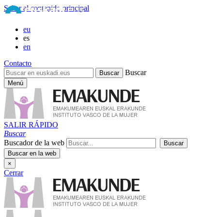
Saltar al contenido principal
eu
es
en
Contacto
Buscar
Menú
SALIR RÁPIDO
Buscar
Buscador de la web
×
Cerrar