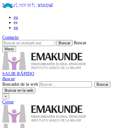
Saltar al contenido principal
eu
es
en
Contacto
Buscar
Menú
SALIR RÁPIDO
Buscar
Buscador de la web
×
Cerrar