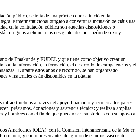
ación pública, se trata de una práctica que se inició en la
gral e interinstitucional dirigido a convertir la inclusión de cláusulas
dad en la contratación pública son aquellas disposiciones o
están dirigidas a eliminar las desigualdades por razón de sexo y
a mano de Emakunde y EUDEL y que tiene como objetivo crear un
to son la información, la formación, el desarrollo de competencias y el
 alianzas. Durante estos años de recorrido, se han organizado
nes y materiales están disponibles en la página
infraestructuras a través del apoyo financiero y técnico a los países
frecen préstamos, donaciones y asistencia técnica; y realizan amplias
es y hombres con el fin de que puedan ser transferidas con su apoyo a
Estados Americanos (OEA), con la Comisión Interamericana de la Mujer
Promundo, y con representantes del grupo de estudios vascos de