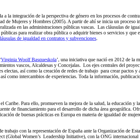
a a la integración de la perspectiva de género en los procesos de contrat
ad de Mujeres y Hombres (2005). A partir de ahí se inicia un proceso inte
ralizada en las administraciones públicas vascas. Las cláusulas de igual
s públicas para realizar obra pública o adquirir bienes o servicios y que 
láusulas de igualdad en contratos y subvenciones
.
‘
Virginia Woolf Basqueskola
’, una iniciativa que nació en 2012 de l
amientos vascos, Alcaldesas y Concejalas. Los ejes centrales del proyec
s electas, así como la creación de redes de trabajo para crear pactos y
 así como intercambios de experiencias. Toda la información, publicacio
l Caribe. Para ello, promueven la mejora de la salud, la educación y las 
 fuente de financiamiento para el desarrollo de dicha área geográfica. O
ficación de buenas prácticas en Europa en materia de igualdad de mujer
s de trabajo con la representación de España ante la Organización de 
ct (Global Women’s Leadership Initiative), con la ONG internacional 