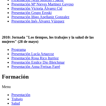
Presentación Mª Nieves Martinez Gayoso
Presentación Victoria Álvarez Cid
Presentación Grupo Eroski
Presentación Iñigo Apellaniz Gonzalez
Presentación Inés Álvarez Vázquez
2010: Jornada "Los tiempos, los trabajos y la salud de las
mujeres" (28 de mayo)
Programa
Presentación Lucía Artazcoz
Presentación Rosa Rico Iturrioz
Presentación Emilce Dio Bleichmar
Presentación Anna Freixas Farré
Formación
Menu
Presentación
Trabajo
Salud