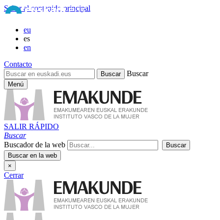
Saltar al contenido principal
eu
es
en
Contacto
Buscar
Menú
SALIR RÁPIDO
Buscar
Buscador de la web
×
Cerrar