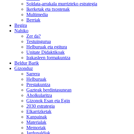
Soldata-arrakala murrizteko estrategia
Ikerketak eta txostenak
Multimedia
Berriak
Begira
Nahiko
Zer da?
Testuingurua
Helburuak eta egitura
Unitate Didaktikoak
Irakasleen formakuntza
Beldur Barik
Gizonduz
Sarrera
Helburuak
Prestakuntza
Gazteak berdintasunean
Aholkularitza
Gizonok Esan eta Egin
2030 estrategia
Elkarrizketak
Kanpainak
Materialak
Memoriak
Jardunaldiak