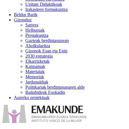
Unitate Didaktikoak
Irakasleen formakuntza
Beldur Barik
Gizonduz
Sarrera
Helburuak
Prestakuntza
Gazteak berdintasunean
Aholkularitza
Gizonok Esan eta Egin
2030 estrategia
Elkarrizketak
Kanpainak
Materialak
Memoriak
Jardunaldiak
Politikariak berdintasunaren alde
Baliabideak Euskadin
Aurreko proiektuak