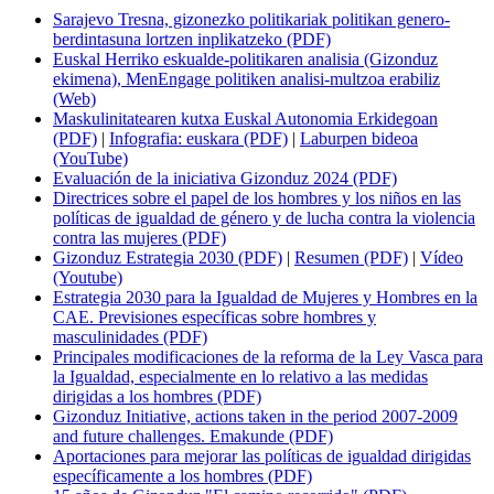
Sarajevo Tresna, gizonezko politikariak politikan genero-
berdintasuna lortzen inplikatzeko (PDF)
Euskal Herriko eskualde-politikaren analisia (Gizonduz
ekimena), MenEngage politiken analisi-multzoa erabiliz
(Web)
Maskulinitatearen kutxa Euskal Autonomia Erkidegoan
(PDF)
|
Infografia: euskara (PDF)
|
Laburpen bideoa
(YouTube)
Evaluación de la iniciativa Gizonduz 2024 (PDF)
Directrices sobre el papel de los hombres y los niños en las
políticas de igualdad de género y de lucha contra la violencia
contra las mujeres (PDF)
Gizonduz Estrategia 2030 (PDF)
|
Resumen (PDF)
|
Vídeo
(Youtube)
Estrategia 2030 para la Igualdad de Mujeres y Hombres en la
CAE. Previsiones específicas sobre hombres y
masculinidades (PDF)
Principales modificaciones de la reforma de la Ley Vasca para
la Igualdad, especialmente en lo relativo a las medidas
dirigidas a los hombres (PDF)
Gizonduz Initiative, actions taken in the period 2007-2009
and future challenges. Emakunde (PDF)
Aportaciones para mejorar las políticas de igualdad dirigidas
específicamente a los hombres (PDF)