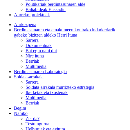
Politikariak berdintasunaren alde
Baliabideak Euskadin
Aurreko proiektuak
Aurkezpena
Berdintasunaren eta emakumeen kontrako indarkeriarik
gabeko bizitzen aldeko Herri Ituna
Sarrera
Dokumentuak
Bat egin nahi dut
Nire ituna
Berriak
Multimedia
Berdintasunaren Laborategia
Soldata-arrakala
Sarrera
Soldata-arrakala murrizteko estrategia
Ikerketak eta txostenak
Multimedia
Berriak
Begira
Nahiko
Zer da?
Testuingurua
Helburuak eta egitura