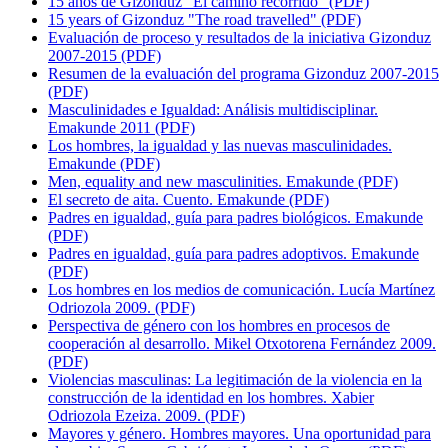
15 años de Gizonduz "El camino recorrido" (PDF)
15 years of Gizonduz "The road travelled" (PDF)
Evaluación de proceso y resultados de la iniciativa Gizonduz
2007-2015 (PDF)
Resumen de la evaluación del programa Gizonduz 2007-2015
(PDF)
Masculinidades e Igualdad: Análisis multidisciplinar.
Emakunde 2011 (PDF)
Los hombres, la igualdad y las nuevas masculinidades.
Emakunde (PDF)
Men, equality and new masculinities. Emakunde (PDF)
El secreto de aita. Cuento. Emakunde (PDF)
Padres en igualdad, guía para padres biológicos. Emakunde
(PDF)
Padres en igualdad, guía para padres adoptivos. Emakunde
(PDF)
Los hombres en los medios de comunicación. Lucía Martínez
Odriozola 2009. (PDF)
Perspectiva de género con los hombres en procesos de
cooperación al desarrollo. Mikel Otxotorena Fernández 2009.
(PDF)
Violencias masculinas: La legitimación de la violencia en la
construcción de la identidad en los hombres. Xabier
Odriozola Ezeiza. 2009. (PDF)
Mayores y género. Hombres mayores. Una oportunidad para