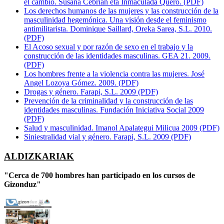
el cambio. Susana Cebrián eta Inmaculada Quero. (PDF)
Los derechos humanos de las mujeres y las construcción de la
masculinidad hegemónica. Una visión desde el feminismo
antimilitarista. Dominique Saillard, Oreka Sarea, S.L. 2010.
(PDF)
El Acoso sexual y por razón de sexo en el trabajo y la
construcción de las identidades masculinas. GEA 21. 2009.
(PDF)
Los hombres frente a la violencia contra las mujeres. José
Angel Lozoya Gómez. 2009. (PDF)
Drogas y género. Farapi, S.L. 2009 (PDF)
Prevención de la criminalidad y la construcción de las
identidades masculinas. Fundación Iniciativa Social 2009
(PDF)
Salud y masculinidad. Imanol Apalategui Milicua 2009 (PDF)
Siniestralidad vial y género. Farapi, S.L. 2009 (PDF)
ALDIZKARIAK
"Cerca de 700 hombres han participado en los cursos de
Gizonduz"