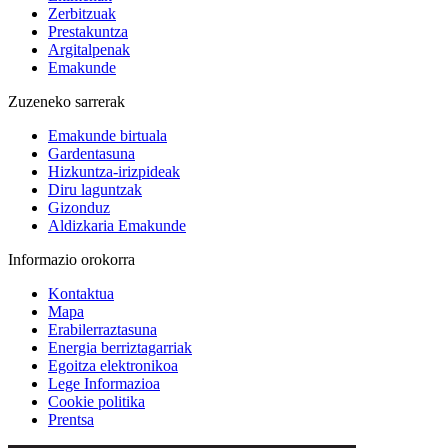
Zerbitzuak
Prestakuntza
Argitalpenak
Emakunde
Zuzeneko sarrerak
Emakunde birtuala
Gardentasuna
Hizkuntza-irizpideak
Diru laguntzak
Gizonduz
Aldizkaria Emakunde
Informazio orokorra
Kontaktua
Mapa
Erabilerraztasuna
Energia berriztagarriak
Egoitza elektronikoa
Lege Informazioa
Cookie politika
Prentsa