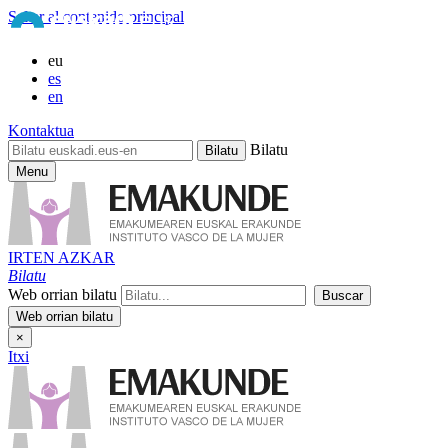
Saltar al contenido principal
eu
es
en
Kontaktua
Bilatu
Menu
IRTEN AZKAR
Bilatu
Web orrian bilatu
×
Itxi