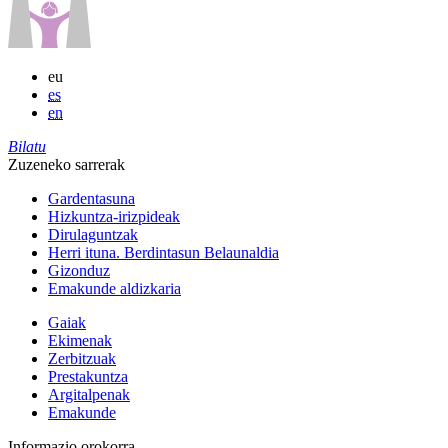
eu
es
en
Bilatu
Zuzeneko sarrerak
Gardentasuna
Hizkuntza-irizpideak
Dirulaguntzak
Herri ituna. Berdintasun Belaunaldia
Gizonduz
Emakunde aldizkaria
Gaiak
Ekimenak
Zerbitzuak
Prestakuntza
Argitalpenak
Emakunde
Informazio orokorra