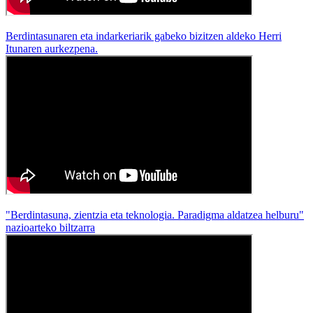
Berdintasunaren eta indarkeriarik gabeko bizitzen aldeko Herri
Itunaren aurkezpena.
"Berdintasuna, zientzia eta teknologia. Paradigma aldatzea helburu"
nazioarteko biltzarra