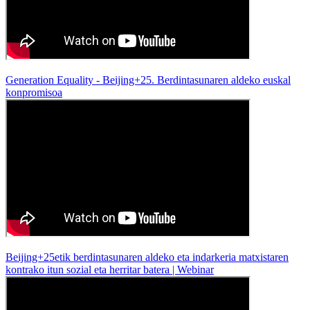
Generation Equality - Beijing+25. Berdintasunaren aldeko euskal
konpromisoa
Beijing+25etik berdintasunaren aldeko eta indarkeria matxistaren
kontrako itun sozial eta herritar batera | Webinar