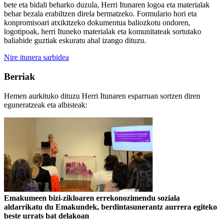
bete eta bidali beharko duzula, Herri Itunaren logoa eta materialak
behar bezala erabiltzen direla bermatzeko. Formulario hori eta
konpromisoari atxikitzeko dokumentua baliozkotu ondoren,
logotipoak, herri Ituneko materialak eta komunitateak sortutako
baliabide guztiak eskuratu ahal izango dituzu.
Nire itunera sarbidea
Berriak
Hemen aurkituko dituzu Herri Itunaren esparruan sortzen diren
eguneratzeak eta albisteak:
Emakumeen bizi-zikloaren errekonozimendu soziala
aldarrikatu du Emakundek, berdintasunerantz aurrera egiteko
beste urrats bat delakoan