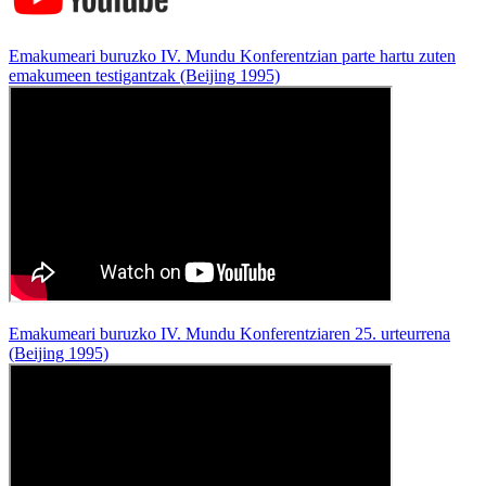
Emakumeari buruzko IV. Mundu Konferentzian parte hartu zuten
emakumeen testigantzak (Beijing 1995)
Emakumeari buruzko IV. Mundu Konferentziaren 25. urteurrena
(Beijing 1995)