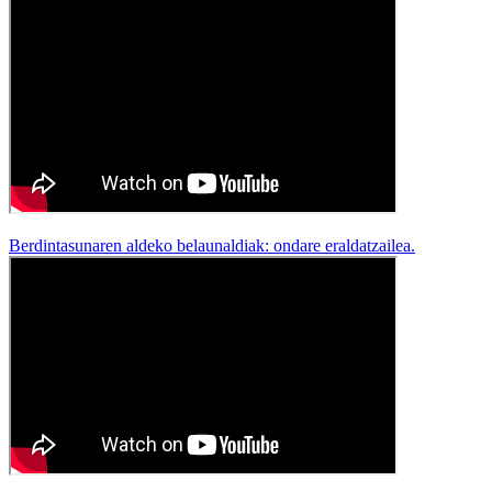
Berdintasunaren aldeko belaunaldiak: ondare eraldatzailea.