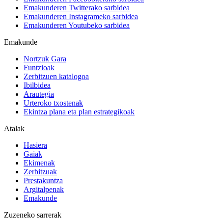
Emakunderen Twitterako sarbidea
Emakunderen Instagrameko sarbidea
Emakunderen Youtubeko sarbidea
Emakunde
Nortzuk Gara
Funtzioak
Zerbitzuen katalogoa
Ibilbidea
Arautegia
Urteroko txostenak
Ekintza plana eta plan estrategikoak
Atalak
Hasiera
Gaiak
Ekimenak
Zerbitzuak
Prestakuntza
Argitalpenak
Emakunde
Zuzeneko sarrerak