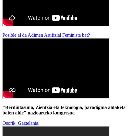
Posible al da Adimen Artifizial Feminista bat?
"Berdintasuna, Zientzia eta teknologia, paradigma aldaketa
baten alde" nazioarteko kongresua
Osorik. Gaztelania.