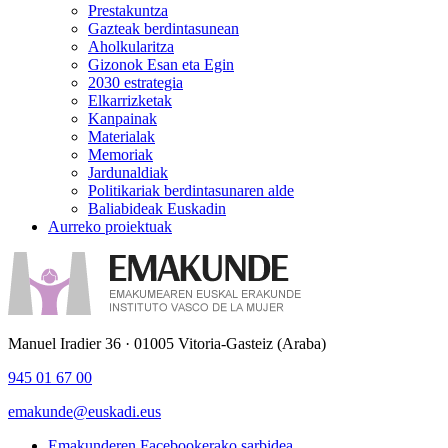
Prestakuntza
Gazteak berdintasunean
Aholkularitza
Gizonok Esan eta Egin
2030 estrategia
Elkarrizketak
Kanpainak
Materialak
Memoriak
Jardunaldiak
Politikariak berdintasunaren alde
Baliabideak Euskadin
Aurreko proiektuak
Manuel Iradier 36 · 01005 Vitoria-Gasteiz (Araba)
945 01 67 00
emakunde@euskadi.eus
Emakunderen Facebookerako sarbidea