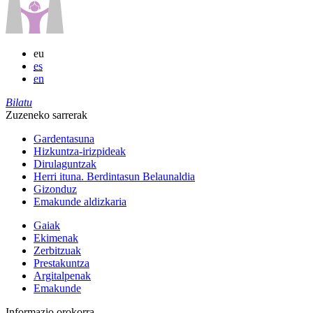
eu
es
en
Bilatu
Zuzeneko sarrerak
Gardentasuna
Hizkuntza-irizpideak
Dirulaguntzak
Herri ituna. Berdintasun Belaunaldia
Gizonduz
Emakunde aldizkaria
Gaiak
Ekimenak
Zerbitzuak
Prestakuntza
Argitalpenak
Emakunde
Informazio orokorra