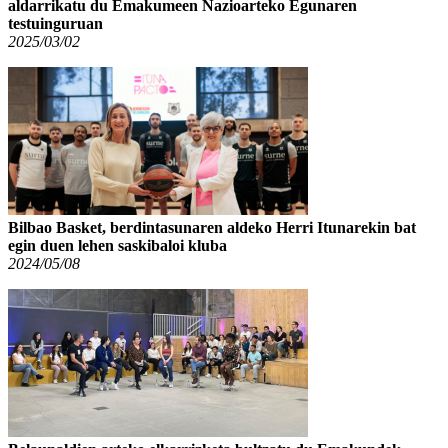
aldarrikatu du Emakumeen Nazioarteko Egunaren
testuinguruan
2025/03/02
Bilbao Basket, berdintasunaren aldeko Herri Itunarekin bat
egin duen lehen saskibaloi kluba
2024/05/08