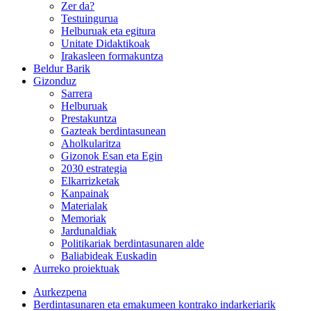
Zer da?
Testuingurua
Helburuak eta egitura
Unitate Didaktikoak
Irakasleen formakuntza
Beldur Barik
Gizonduz
Sarrera
Helburuak
Prestakuntza
Gazteak berdintasunean
Aholkularitza
Gizonok Esan eta Egin
2030 estrategia
Elkarrizketak
Kanpainak
Materialak
Memoriak
Jardunaldiak
Politikariak berdintasunaren alde
Baliabideak Euskadin
Aurreko proiektuak
Aurkezpena
Berdintasunaren eta emakumeen kontrako indarkeriarik