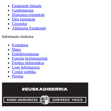
Emakunde birtuala
Gardentasuna
Hizkuntza-irizpideak
Diru laguntzak
Gizonduz
Aldizkaria Emakunde
Informazio orokorra
Kontaktua
Mapa
Erabilerraztasuna
Energia berriztagarriak
Egoitza elektronikoa
Lege Informazioa
Cookie politika
Prentsa