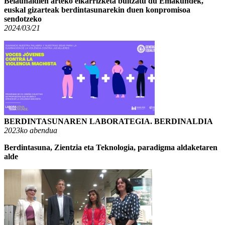
Belaunaldien arteko elkarrizketa bultzatu du Emakundek,
euskal gizarteak berdintasunarekin duen konpromisoa
sendotzeko
2024/03/21
BERDINTASUNAREN LABORATEGIA. BERDINALDIA
2023ko abendua
Berdintasuna, Zientzia eta Teknologia, paradigma aldaketaren
alde