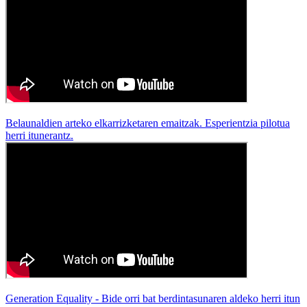
Belaunaldien arteko elkarrizketaren emaitzak. Esperientzia pilotua
herri itunerantz.
Generation Equality - Bide orri bat berdintasunaren aldeko herri itun