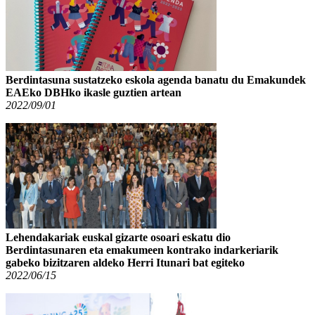
Berdintasuna sustatzeko eskola agenda banatu du Emakundek
EAEko DBHko ikasle guztien artean
2022/09/01
Lehendakariak euskal gizarte osoari eskatu dio
Berdintasunaren eta emakumeen kontrako indarkeriarik
gabeko bizitzaren aldeko Herri Itunari bat egiteko
2022/06/15