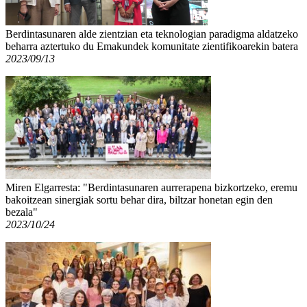
Berdintasunaren alde zientzian eta teknologian paradigma aldatzeko
beharra aztertuko du Emakundek komunitate zientifikoarekin batera
2023/09/13
Miren Elgarresta: "Berdintasunaren aurrerapena bizkortzeko, eremu
bakoitzean sinergiak sortu behar dira, biltzar honetan egin den
bezala"
2023/10/24