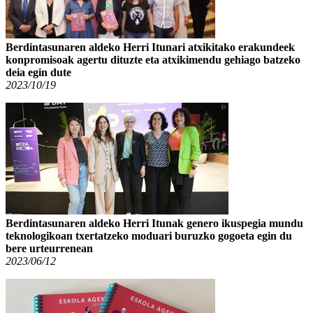
Berdintasunaren aldeko Herri Itunari atxikitako erakundeek
konpromisoak agertu dituzte eta atxikimendu gehiago batzeko
deia egin dute
2023/10/19
Berdintasunaren aldeko Herri Itunak genero ikuspegia mundu
teknologikoan txertatzeko moduari buruzko gogoeta egin du
bere urteurrenean
2023/06/12