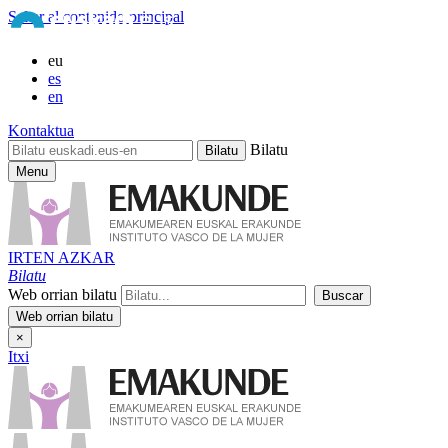
Saltar al contenido principal
eu
es
en
Kontaktua
Bilatu
Menu
IRTEN AZKAR
Bilatu
Web orrian bilatu
×
Itxi