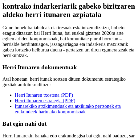
kontrako indarkeriarik gabeko bizitzaren
aldeko herri itunaren azpiatala
Gune honek baliabideak eta tresnak eskaintzen dizkizu, hobeto
ezagut ditzazun bai Herri Ituna, bai euskal gizartea 2026ra arte
egiten ari den konpromisoak, bai komunitate plural horretan –
herrialde berdintsuagoa, jasangarriagoa eta indarkeria matxistarik
gabea lortzeko helburua duena - gertatzen ari diren eguneratzeak eta
berrikuntzak.
Herri Itunaren dokumentuak
Atal honetan, herri itunak sortzen dituen dokumentu estrategiko
guztiak aurkituko dituzu:
Herri Itunaren txostena (PDF)
Herri Itunaren estrategia (PDF)
Itunarekiko atxikimenduak eta atxikitako pertsonek eta
erakundeek hartutako konpromisoak
Bat egin nahi dut
Herri Itunarekin banaka edo erakunde gisa bat egin nahi baduzu, sar