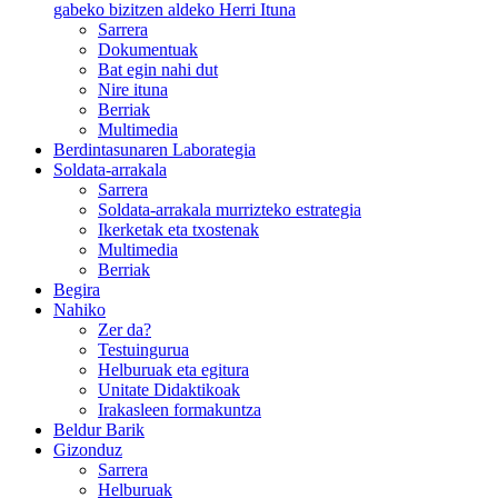
gabeko bizitzen aldeko Herri Ituna
Sarrera
Dokumentuak
Bat egin nahi dut
Nire ituna
Berriak
Multimedia
Berdintasunaren Laborategia
Soldata-arrakala
Sarrera
Soldata-arrakala murrizteko estrategia
Ikerketak eta txostenak
Multimedia
Berriak
Begira
Nahiko
Zer da?
Testuingurua
Helburuak eta egitura
Unitate Didaktikoak
Irakasleen formakuntza
Beldur Barik
Gizonduz
Sarrera
Helburuak