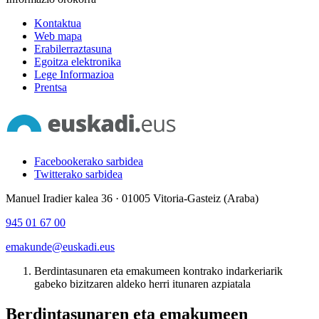
Kontaktua
Web mapa
Erabilerraztasuna
Egoitza elektronika
Lege Informazioa
Prentsa
Facebookerako sarbidea
Twitterako sarbidea
Manuel Iradier kalea 36 · 01005 Vitoria-Gasteiz (Araba)
945 01 67 00
emakunde@euskadi.eus
Berdintasunaren eta emakumeen kontrako indarkeriarik
gabeko bizitzaren aldeko herri itunaren azpiatala
Berdintasunaren eta emakumeen