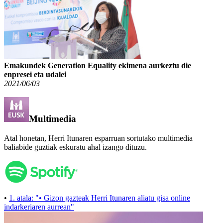
Emakundek Generation Equality ekimena aurkeztu die
enpresei eta udalei
2021/06/03
Multimedia
Atal honetan, Herri Itunaren esparruan sortutako multimedia
baliabide guztiak eskuratu ahal izango dituzu.
•
1. atala: "• Gizon gazteak Herri Itunaren aliatu gisa online
indarkeriaren aurrean"