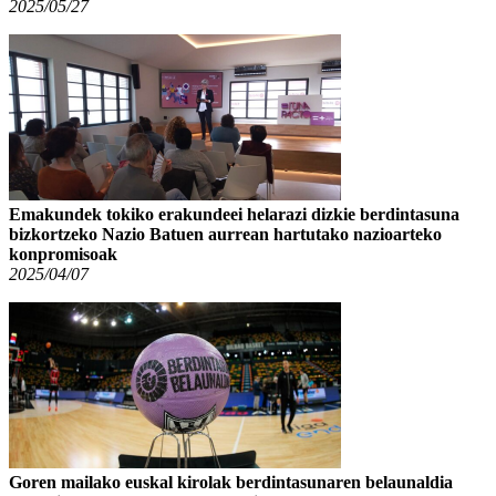
2025/05/27
Emakundek tokiko erakundeei helarazi dizkie berdintasuna
bizkortzeko Nazio Batuen aurrean hartutako nazioarteko
konpromisoak
2025/04/07
Goren mailako euskal kirolak berdintasunaren belaunaldia