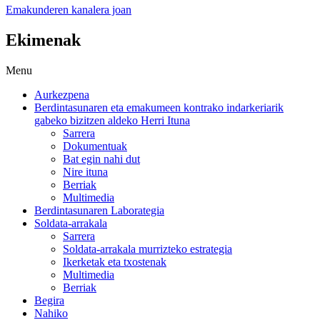
Emakunderen kanalera joan
Ekimenak
Menu
Aurkezpena
Berdintasunaren eta emakumeen kontrako indarkeriarik
gabeko bizitzen aldeko Herri Ituna
Sarrera
Dokumentuak
Bat egin nahi dut
Nire ituna
Berriak
Multimedia
Berdintasunaren Laborategia
Soldata-arrakala
Sarrera
Soldata-arrakala murrizteko estrategia
Ikerketak eta txostenak
Multimedia
Berriak
Begira
Nahiko