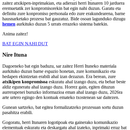
zaitez atxikipen-inprimakian, eta adierazi herri Itunaren 10 jarduera
eremuetatik zer konpromisorekin bat egin nahi duzun. Garatu eta
definitu zure konpromiso pertsonala edo zure erakundearena, barne
hausnarketako prozesu bat gauzatuz. Bide osoan lagunduko dizugu
hemen
aurkituko duzun 5 urrats errazeko sistema batekin.
Anima zaitez!
BAT EGIN NAHI DUT
Nire Ituna
Dagoeneko bat egin baduzu, sar zaitez Herri Ituneko materiala
aurkituko duzun barne espazio honetan, zure komunikazio eta
hedapen ekintzetan erabili ahal izan dezazun. Era berean, zure
atxikipen konpromisoa
eskuratu ahal izango duzu, eta behar beste
aldiz eguneratu ahal izango duzu. Horrez gain, egiten dituzun
aurrerapenei buruzko informazioa eman ahal izango duzu, 2026ra
arte urtero egingo den kontuak emateko txostenean sar daitezen.
Gunean sartzeko, bat egitea formalizatzeko prozesuan sortu duzun
pasahitza erabili.
Gogoratu, herri Itunaren logotipoak eta gainerako komunikazio
elementuak eskuratu eta deskargatu ahal izateko, inprimaki erraz bat