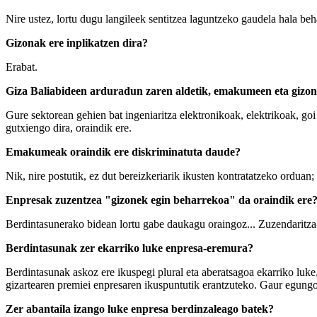
Nire ustez, lortu dugu langileek sentitzea laguntzeko gaudela hala beh
Gizonak ere inplikatzen dira?
Erabat.
Giza Baliabideen arduradun zaren aldetik, emakumeen eta gizon
Gure sektorean gehien bat ingeniaritza elektronikoak, elektrikoak, g
gutxiengo dira, oraindik ere.
Emakumeak oraindik ere diskriminatuta daude?
Nik, nire postutik, ez dut bereizkeriarik ikusten kontratatzeko ordua
Enpresak zuzentzea "gizonek egin beharrekoa" da oraindik ere
Berdintasunerako bidean lortu gabe daukagu oraingoz... Zuzendaritza
Berdintasunak zer ekarriko luke enpresa-eremura?
Berdintasunak askoz ere ikuspegi plural eta aberatsagoa ekarriko luke
gizartearen premiei enpresaren ikuspuntutik erantzuteko. Gaur egungo 
Zer abantaila izango luke enpresa berdinzaleago batek?