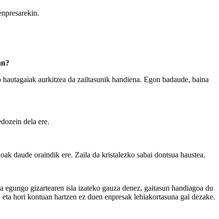
enpresarekin.
an?
o hautagaiak aurkitzea da zailtasunik handiena. Egon badaude, baina
edozein dela ere.
k daude oraindik ere. Zaila da kristalezko sabai dontsua haustea.
sa egungo gizartearen isla izateko gauza denez, gaitasun handiagoa du
. eta hori kontuan hartzen ez duen enpresak lehiakortasuna gal dezake.