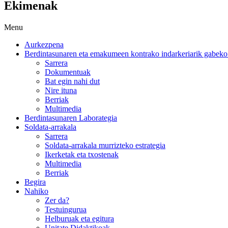
Ekimenak
Menu
Aurkezpena
Berdintasunaren eta emakumeen kontrako indarkeriarik gabeko 
Sarrera
Dokumentuak
Bat egin nahi dut
Nire ituna
Berriak
Multimedia
Berdintasunaren Laborategia
Soldata-arrakala
Sarrera
Soldata-arrakala murrizteko estrategia
Ikerketak eta txostenak
Multimedia
Berriak
Begira
Nahiko
Zer da?
Testuingurua
Helburuak eta egitura
Unitate Didaktikoak