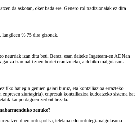
atzen da askotan, oker bada ere. Genero-rol tradizionalak ez dira
z, langileen % 75 dira gizonak.
tako neurriak izan ditu beti. Beraz, esan daiteke Ingeteam-en ADNan
ak gauza izan nahi zuen horiei erantzuteko, aldebiko malgutasun-
zifiko bat egin genuen gaiari buruz, eta kontziliazioa errazteko
en enpresen ziurtagiria), enpresak kontziliazioa kudeatzeko sistema bat
etatik kanpo dagoen zerbait bezala.
ein nabarmenduko zenuke?
urreratzen duen ordu-poltsa, telelana edo ordutegi-malgutasuna