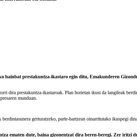
ko hainbat prestakuntza-ikastaro egin ditu, Emakunderen Gizond
orri dira prestakuntza-ikastaroak. Plan horietan ikusi da langileak berd
enpresaren munduan.
erdintasunera gerturatzeko, parte-hartzean oinarritutako ikuspegi din
za ematen dute, baina gizonentzat dira beren-beregi. Zer iritzi d