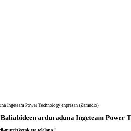
aduna Ingeteam Power Technology enpresan (Zamudio)
a Baliabideen arduraduna Ingeteam Power 
di-murrizketak eta telelana."