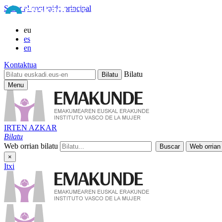
Saltar al contenido principal
eu
es
en
Kontaktua
Bilatu
Menu
IRTEN AZKAR
Bilatu
Web orrian bilatu
×
Itxi