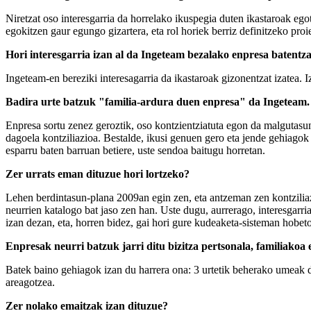
Niretzat oso interesgarria da horrelako ikuspegia duten ikastaroak eg
egokitzen gaur egungo gizartera, eta rol horiek berriz definitzeko p
Hori interesgarria izan al da Ingeteam bezalako enpresa batentz
Ingeteam-en bereziki interesagarria da ikastaroak gizonentzat izatea. 
Badira urte batzuk "familia-ardura duen enpresa" da Ingeteam. 
Enpresa sortu zenez geroztik, oso kontzientziatuta egon da malgutasun
dagoela kontziliazioa. Bestalde, ikusi genuen gero eta jende gehiagok
esparru baten barruan betiere, uste sendoa baitugu horretan.
Zer urrats eman dituzue hori lortzeko?
Lehen berdintasun-plana 2009an egin zen, eta antzeman zen kontziliazio
neurrien katalogo bat jaso zen han. Uste dugu, aurrerago, interesgarria
izan dezan, eta, horren bidez, gai hori gure kudeaketa-sisteman hobet
Enpresak neurri batzuk jarri ditu bizitza pertsonala, familiako
Batek baino gehiagok izan du harrera ona: 3 urtetik beherako umeak d
areagotzea.
Zer nolako emaitzak izan dituzue?