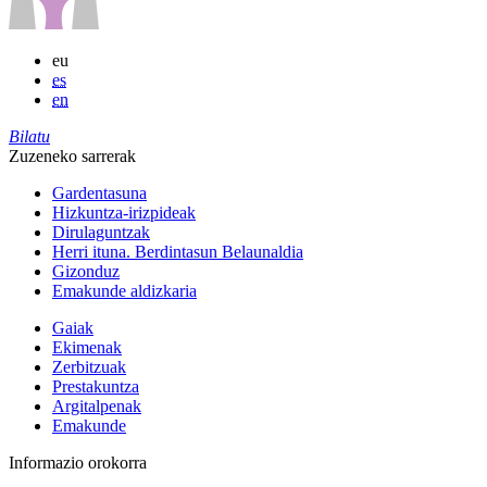
eu
es
en
Bilatu
Zuzeneko sarrerak
Gardentasuna
Hizkuntza-irizpideak
Dirulaguntzak
Herri ituna. Berdintasun Belaunaldia
Gizonduz
Emakunde aldizkaria
Gaiak
Ekimenak
Zerbitzuak
Prestakuntza
Argitalpenak
Emakunde
Informazio orokorra