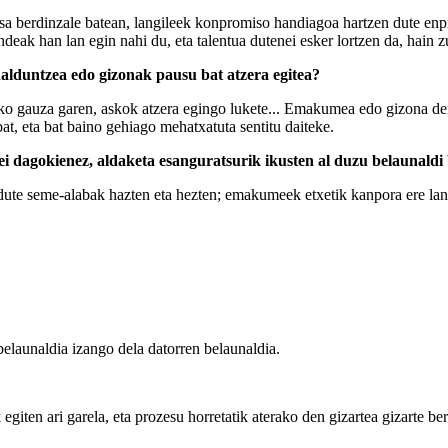
sa berdinzale batean, langileek konpromiso handiagoa hartzen dute enpre
ndeak han lan egin nahi du, eta talentua dutenei esker lortzen da, hain z
duntzea edo gizonak pausu bat atzera egitea?
 gauza garen, askok atzera egingo lukete... Emakumea edo gizona den 
at, eta bat baino gehiago mehatxatuta sentitu daiteke.
i dagokienez, aldaketa esanguratsurik ikusten al duzu belaunaldi
te seme-alabak hazten eta hezten; emakumeek etxetik kanpora ere lan eg
 belaunaldia izango dela datorren belaunaldia.
giten ari garela, eta prozesu horretatik aterako den gizartea gizarte berr