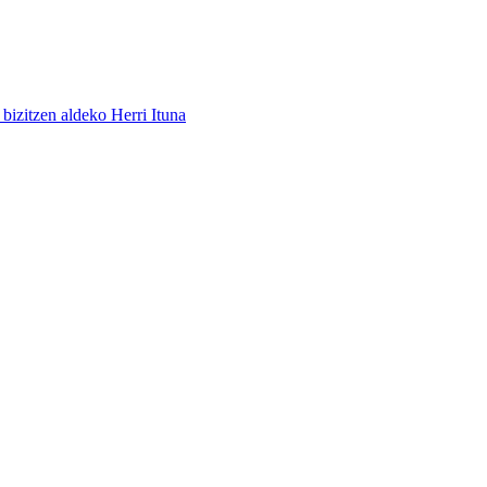
bizitzen aldeko Herri Ituna