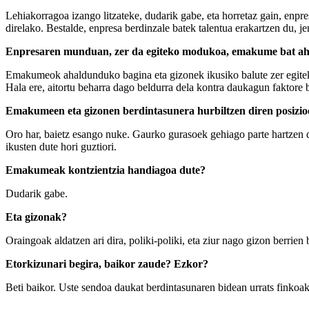
Lehiakorragoa izango litzateke, dudarik gabe, eta horretaz gain, enpre
direlako. Bestalde, enpresa berdinzale batek talentua erakartzen du, je
Enpresaren munduan, zer da egiteko modukoa, emakume bat ahal
Emakumeok ahaldunduko bagina eta gizonek ikusiko balute zer egiteko
Hala ere, aitortu beharra dago beldurra dela kontra daukagun faktore b
Emakumeen eta gizonen berdintasunera hurbiltzen diren posizioe
Oro har, baietz esango nuke. Gaurko gurasoek gehiago parte hartzen du
ikusten dute hori guztiori.
Emakumeak kontzientzia handiagoa dute?
Dudarik gabe.
Eta gizonak?
Oraingoak aldatzen ari dira, poliki-poliki, eta ziur nago gizon berrien
Etorkizunari begira, baikor zaude? Ezkor?
Beti baikor. Uste sendoa daukat berdintasunaren bidean urrats finkoak e