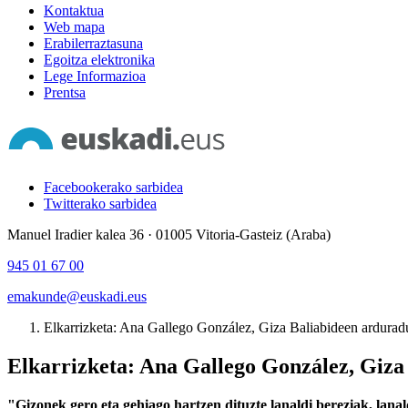
Kontaktua
Web mapa
Erabilerraztasuna
Egoitza elektronika
Lege Informazioa
Prentsa
Facebookerako sarbidea
Twitterako sarbidea
Manuel Iradier kalea 36 · 01005 Vitoria-Gasteiz (Araba)
945 01 67 00
emakunde@euskadi.eus
Elkarrizketa: Ana Gallego González, Giza Baliabideen ardur
Elkarrizketa: Ana Gallego González, Giz
"Gizonek gero eta gehiago hartzen dituzte lanaldi bereziak, lanal