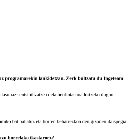
uz programarekin lankidetzan. Zerk bultzatu du Ingeteam
intasunaz sentsibilizatzea dela berdintasuna lortzeko dugun
amiko bat baliatuz eta horren beharrezkoa den gizonen ikuspegia
uzu horrelako ikastaroez?