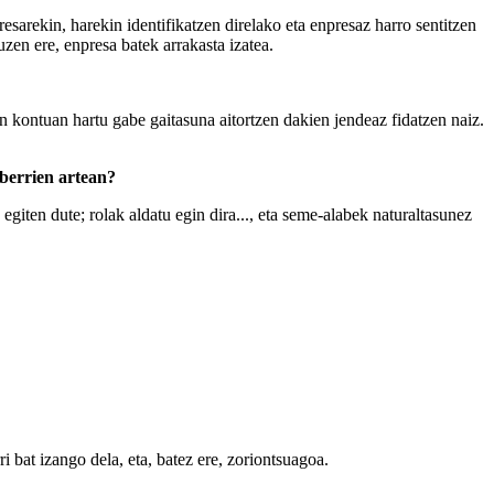
sarekin, harekin identifikatzen direlako eta enpresaz harro sentitzen
uzen ere, enpresa batek arrakasta izatea.
kontuan hartu gabe gaitasuna aitortzen dakien jendeaz fidatzen naiz.
 berrien artean?
iten dute; rolak aldatu egin dira..., eta seme-alabek naturaltasunez
i bat izango dela, eta, batez ere, zoriontsuagoa.