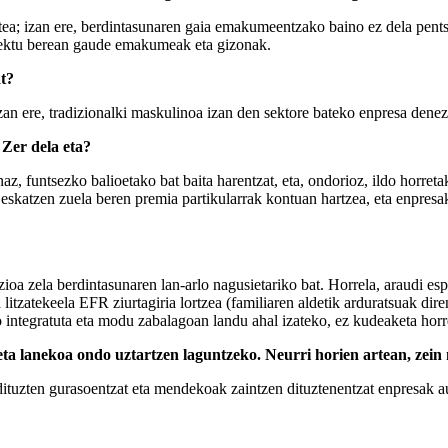
otea; izan ere, berdintasunaren gaia emakumeentzako baino ez dela pents
roiektu berean gaude emakumeak eta gizonak.
at?
Izan ere, tradizionalki maskulinoa izan den sektore bateko enpresa dene
Zer dela eta?
az, funtsezko balioetako bat baita harentzat, eta, ondorioz, ildo horre
 eskatzen zuela beren premia partikularrak kontuan hartzea, eta enpres
a zela berdintasunaren lan-arlo nagusietariko bat. Horrela, araudi espe
 litzatekeela EFR ziurtagiria lortzea (familiaren aldetik arduratsuak dir
o integratuta eta modu zabalagoan landu ahal izateko, ez kudeaketa horr
a eta lanekoa ondo uztartzen laguntzeko. Neurri horien artean, z
ituzten gurasoentzat eta mendekoak zaintzen dituztenentzat enpresak a