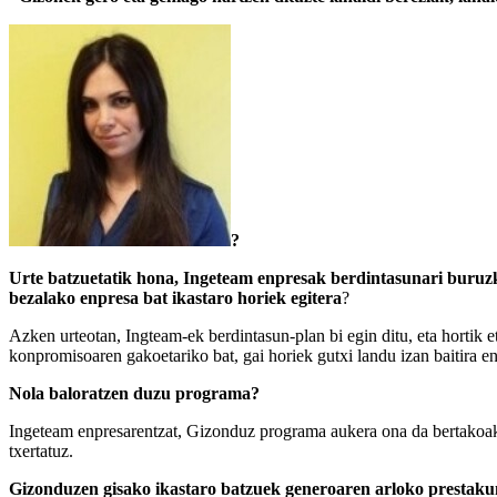
?
Urte batzuetatik hona, Ingeteam enpresak berdintasunari buruz
bezalako enpresa bat ikastaro horiek egitera
?
Azken urteotan, Ingteam-ek berdintasun-plan bi egin ditu, eta hortik et
konpromisoaren gakoetariko bat, gai horiek gutxi landu izan baitira 
Nola baloratzen duzu programa?
Ingeteam enpresarentzat, Gizonduz programa aukera ona da bertakoak b
txertatuz.
Gizonduzen gisako ikastaro batzuek generoaren arloko prestakunt