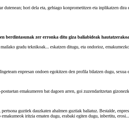
ar dutenean; hori dela eta, gehiago konprometitzen eta inplikatzen dira 
en berdintasunak zer erronka ditu giza baliabideak hautatzerako
oi mailako gradu teknikoak... eskatzen ditugu, eta ondorioz, emakumezk
n; Ingeteam enpresan ondoen egokitzen den profila bilatzen dugu, sexua 
?
-postuetan emakumeren bat dagoen arren, goi zuzendaritzetan gizonezkoa
, pertsona guztiek dauzkaten ahalmen guztiak baliatuz. Bestalde, enpre
emakumeok iritzia ematen dugu, erabaki egiten dugu, inbertitu, erosi..