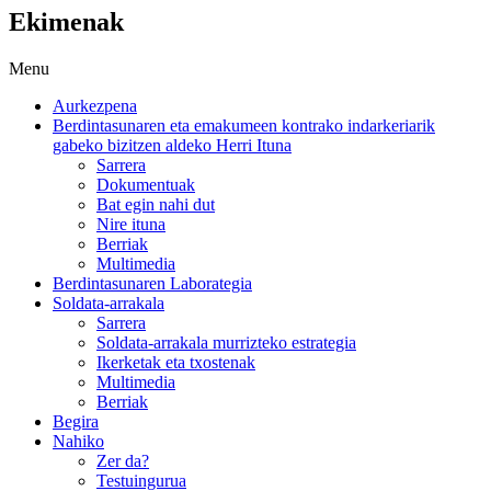
Ekimenak
Menu
Aurkezpena
Berdintasunaren eta emakumeen kontrako indarkeriarik
gabeko bizitzen aldeko Herri Ituna
Sarrera
Dokumentuak
Bat egin nahi dut
Nire ituna
Berriak
Multimedia
Berdintasunaren Laborategia
Soldata-arrakala
Sarrera
Soldata-arrakala murrizteko estrategia
Ikerketak eta txostenak
Multimedia
Berriak
Begira
Nahiko
Zer da?
Testuingurua