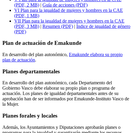
(PDF, 2 MB)
|
Guía de acciones (PDF)
VI Plan para la igualdad de mujeres y hombres en la CAE
(PDF, 1 MB)
VII Plan para la igualdad de mujeres y hombres en la CAE
(PDF, 3 MB)
|
Resumen (PDF)
|
Índice de igualdad de género
(PDF)
Plan de actuación de Emakunde
En desarrollo del plan autonómico,
Emakunde elabora su propio
plan de actuación
.
Planes departamentales
En desarrollo del plan autonómico, cada Departamento del
Gobierno Vasco debe elaborar su propio plan o programa de
actuación. Los planes de igualdad departamentales antes de su
aprobación han de ser informados por Emakunde-Instituto Vasco de
la Mujer.
Planes forales y locales
Además, los Ayuntamientos y Diputaciones aprobarán planes o
programas para la igualdad y garantizarán mediante los recursos