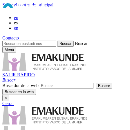
Saltar al contenido principal
eu
es
en
Contacto
Buscar
Menú
SALIR RÁPIDO
Buscar
Buscador de la web
×
Cerrar