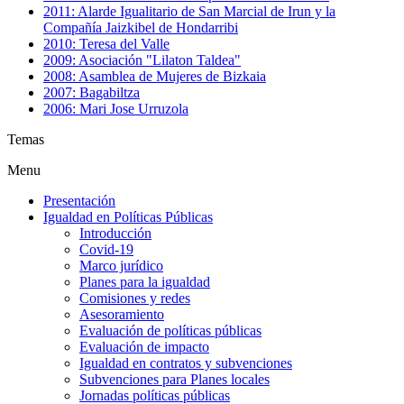
2011: Alarde Igualitario de San Marcial de Irun y la
Compañía Jaizkibel de Hondarribi
2010: Teresa del Valle
2009: Asociación "Lilaton Taldea"
2008: Asamblea de Mujeres de Bizkaia
2007: Bagabiltza
2006: Mari Jose Urruzola
Temas
Menu
Presentación
Igualdad en Políticas Públicas
Introducción
Covid-19
Marco jurídico
Planes para la igualdad
Comisiones y redes
Asesoramiento
Evaluación de políticas públicas
Evaluación de impacto
Igualdad en contratos y subvenciones
Subvenciones para Planes locales
Jornadas políticas públicas