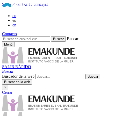
Saltar al contenido principal
eu
es
en
Contacto
Buscar
Menú
SALIR RÁPIDO
Buscar
Buscador de la web
×
Cerrar