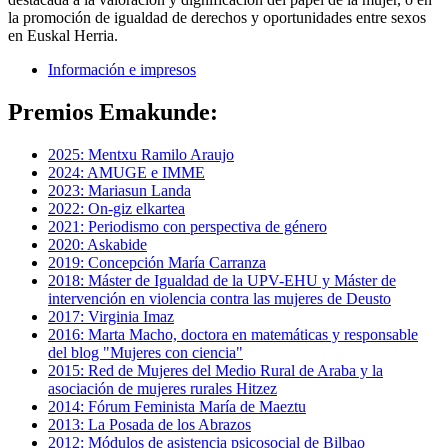
la promoción de igualdad de derechos y oportunidades entre sexos
en Euskal Herria.
Información e impresos
Premios Emakunde:
2025: Mentxu Ramilo Araujo
2024: AMUGE e IMME
2023: Mariasun Landa
2022: On-giz elkartea
2021: Periodismo con perspectiva de género
2020: Askabide
2019: Concepción María Carranza
2018: Máster de Igualdad de la UPV-EHU y Máster de
intervención en violencia contra las mujeres de Deusto
2017: Virginia Imaz
2016: Marta Macho, doctora en matemáticas y responsable
del blog "Mujeres con ciencia"
2015: Red de Mujeres del Medio Rural de Araba y la
asociación de mujeres rurales Hitzez
2014: Fórum Feminista María de Maeztu
2013: La Posada de los Abrazos
2012: Módulos de asistencia psicosocial de Bilbao