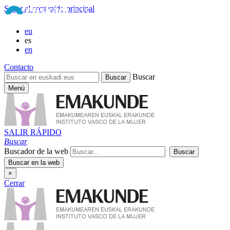
Saltar al contenido principal
eu
es
en
Contacto
Buscar
Menú
SALIR RÁPIDO
Buscar
Buscador de la web
×
Cerrar