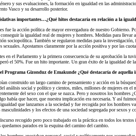
género y sus evaluaciones, la formación en igualdad en las administracio
nto Vasco y su desarrollo posterior.
islativas importantes…¿Qué hitos destacaría en relación a la igu
s fue la acción política de mayor envergadura de nuestro Gobierno. Por
 conseguir la igualdad real de mujeres y hombres. Medidas para llevar 
pación sociopolítica. También se regularon medidas para la investigación,
s sexuales. Apostamos claramente por la acción positiva y por las cuota
ntes en el Parlamento y la primera consecuencia de su aprobación la tuv
superó el 50%. Fue un hito importante. Un gran éxito de la igualdad de l
a del Programa Gizonduz de Emakunde ¿Qué destacaría de aquella 
bían construido un largo camino de pensamiento y acción en la búsqueda
el análisis social y político y cientos, miles, millones de mujeres en e
ndientemente del sexo con el que se nazca. Pero y nosotros los hombr
go había que hacer, que nuestra implicación era necesaria. Y así fuimo
 igualdad que lanzamos a la sociedad y fue recogida por los hombres 
 masculinidades y los efectos de una sociedad segregada por sexos y co
iscurso recogido pero poco trabajado en la práctica en todos los textos 
s quedamos parados en la esquina del camino del cambio.
s hombres apostaban personal, social y políticamente por acompañar a l