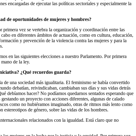
nes encargadas de ejecutar las políticas sectoriales y especialmente la
aldad de oportunidades de mujeres y hombres?
 primera vez se vertebra la organización y coordinación entre las
a cabo en diferentes ámbitos de actuación, como en cultura, educación,
 formación y prevención de la violencia contra las mujeres y para la
s.
imos en las siguientes elecciones a nuestro Parlamento. Por primera
a mano de la ley.
iniciativa? ¿Qué recuerdos guarda?
 de una sociedad más igualitaria. El feminismo se había convertido
l mundo debatían, reivindicaban, cambiaban sus días y sus vidas detrás
es ¿Qué debíamos hacer? No podíamos quedarnos sentados esperando que
s gestando un proyecto con acciones diferentes, algunas de calado
vascos como no hubiéramos imaginado, otras de ritmos más lento como
n estereotipos de género, sobre las vidas de los hombres.
internacionales relacionados con la igualdad. Está claro que no
as mujeres en la lucha por la justicia y la equidad. Por primera vez