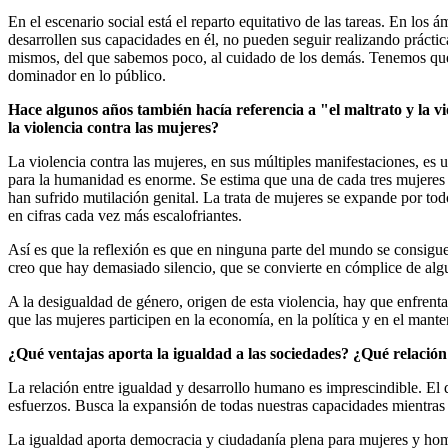
En el escenario social está el reparto equitativo de las tareas. En l
desarrollen sus capacidades en él, no pueden seguir realizando prácti
mismos, del que sabemos poco, al cuidado de los demás. Tenemos que 
dominador en lo público.
Hace algunos años también hacía referencia a "el maltrato y la vi
la violencia contra las mujeres?
La violencia contra las mujeres, en sus múltiples manifestaciones, es
para la humanidad es enorme. Se estima que una de cada tres mujeres s
han sufrido mutilación genital. La trata de mujeres se expande por todo
en cifras cada vez más escalofriantes.
Así es que la reflexión es que en ninguna parte del mundo se consigue 
creo que hay demasiado silencio, que se convierte en cómplice de algun
A la desigualdad de género, origen de esta violencia, hay que enfren
que las mujeres participen en la economía, en la política y en el mante
¿Qué ventajas aporta la igualdad a las sociedades? ¿Qué relació
La relación entre igualdad y desarrollo humano es imprescindible. El 
esfuerzos. Busca la expansión de todas nuestras capacidades mientras
La igualdad aporta democracia y ciudadanía plena para mujeres y hombr