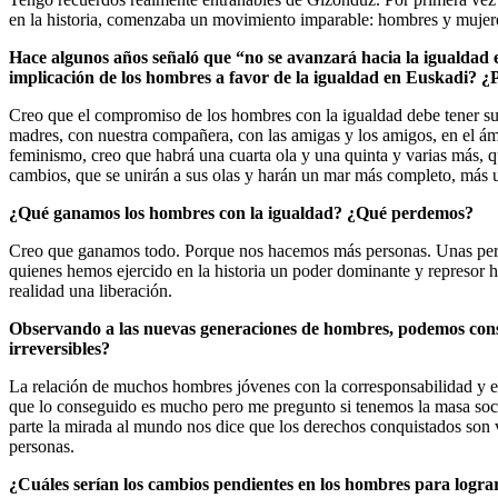
en la historia, comenzaba un movimiento imparable: hombres y muje
Hace algunos años señaló que “no se avanzará hacia la igualdad 
implicación de los hombres a favor de la igualdad en Euskadi? ¿P
Creo que el compromiso de los hombres con la igualdad debe tener su re
madres, con nuestra compañera, con las amigas y los amigos, en el ámbi
feminismo, creo que habrá una cuarta ola y una quinta y varias más, q
cambios, que se unirán a sus olas y harán un mar más completo, más u
¿Qué ganamos los hombres con la igualdad? ¿Qué perdemos?
Creo que ganamos todo. Porque nos hacemos más personas. Unas pers
quienes hemos ejercido en la historia un poder dominante y represor ha
realidad una liberación.
Observando a las nuevas generaciones de hombres, podemos cons
irreversibles?
La relación de muchos hombres jóvenes con la corresponsabilidad y el 
que lo conseguido es mucho pero me pregunto si tenemos la masa social
parte la mirada al mundo nos dice que los derechos conquistados son v
personas.
¿Cuáles serían los cambios pendientes en los hombres para logra