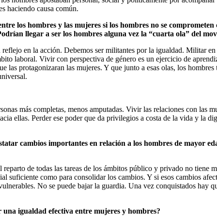
res haciendo causa común.
entre los hombres y las mujeres si los hombres no se comprometen 
odrían llegar a ser los hombres alguna vez la “cuarta ola” del mo
flejo en la acción. Debemos ser militantes por la igualdad. Militar en n
to laboral. Vivir con perspectiva de género es un ejercicio de aprendiz
ue las protagonizaran las mujeres. Y que junto a esas olas, los hombres
niversal.
onas más completas, menos amputadas. Vivir las relaciones con las m
cia ellas. Perder ese poder que da privilegios a costa de la vida y la d
tatar cambios importantes en relación a los hombres de mayor ed
reparto de todas las tareas de los ámbitos público y privado no tiene m
 suficiente como para consolidar los cambios. Y si esos cambios afecta
ulnerables. No se puede bajar la guardia. Una vez conquistados hay que 
r una igualdad efectiva entre mujeres y hombres?