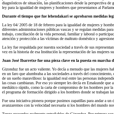
diagnósticos de situación, las planificaciones desde la perspectiva de 
ley para la igualdad de mujeres y hombres que presentamos al Parlame
Durante el tiempo que fue lehendakari se aprobaron medidas leg
La ley 04/ 2005 de 18 de febrero para la igualdad de mujeres y hombre
diferentes administraciones públicas vascas y se regulan medidas para
trabajo, conciliación de la vida personal, familiar y laboral o partici
atención y protección a las víctimas de maltrato doméstico y agresione
La ley fue respaldada por nuestra sociedad a través de sus representa
vez en la historia de esa Institución la representación de las mujeres 
Juan José Ibarretxe fue una pieza clave en la puesta en march
Gizonduz fue un acto valiente. Yo decía a menudo que las mujeres ha
en un faro que alumbraba a las sociedades a través del conocimiento, d
de un sueño maravilloso: la igualdad real entre las personas indepe
las cosas cambiaran. Por eso yo siempre les decía en Emakunde que al
mediático rápido, como la carta de compromiso de los hombres por la
el programa de formación dirigido a los hombres donde se trabajan las
Fue una iniciativa pionera porque pusimos zapatillas para andar a un d
avanzaremos con la velocidad necesaria si los hombres del mundo no
Tengo recuerdos realmente entrañables de Gizonduz. Por primera vez lo