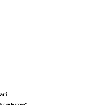
ari
ejo en la acción”