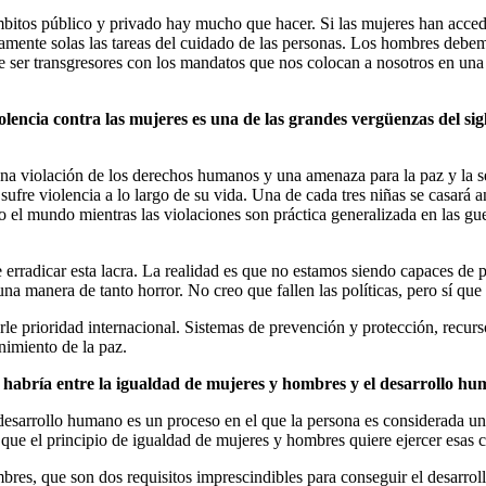
os ámbitos público y privado hay mucho que hacer. Si las mujeres han ac
camente solas las tareas del cuidado de las personas. Los hombres debe
ser transgresores con los mandatos que nos colocan a nosotros en una p
olencia contra las mujeres es una de las grandes vergüenzas del sig
 una violación de los derechos humanos y una amenaza para la paz y la 
ufre violencia a lo largo de su vida. Una de cada tres niñas se casará 
 el mundo mientras las violaciones son práctica generalizada en las guer
erradicar esta lacra. La realidad es que no estamos siendo capaces de p
a manera de tanto horror. No creo que fallen las políticas, pero sí que 
tarle prioridad internacional. Sistemas de prevención y protección, rec
nimiento de la paz.
n habría entre la igualdad de mujeres y hombres y el desarrollo h
desarrollo humano es un proceso en el que la persona es considerada un 
 que el principio de igualdad de mujeres y hombres quiere ejercer esas 
es, que son dos requisitos imprescindibles para conseguir el desarroll