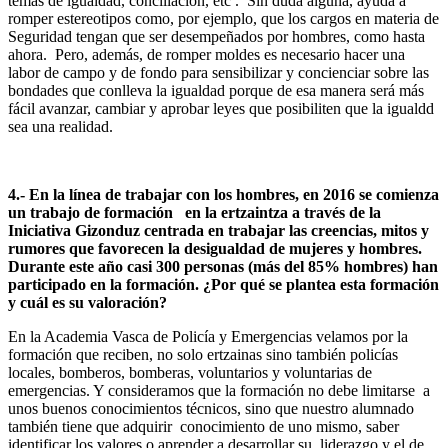
temas de igualdad, conciliación, etc . Sin duda alguna, ayuda a
romper estereotipos como, por ejemplo, que los cargos en materia de
Seguridad tengan que ser desempeñados por hombres, como hasta
ahora. Pero, además, de romper moldes es necesario hacer una
labor de campo y de fondo para sensibilizar y concienciar sobre las
bondades que conlleva la igualdad porque de esa manera será más
fácil avanzar, cambiar y aprobar leyes que posibiliten que la igualdd
sea una realidad.
4.- En la línea de trabajar con los hombres, en 2016 se comienza
un trabajo de formación en la ertzaintza a través de la
Iniciativa Gizonduz centrada en trabajar las creencias, mitos y
rumores que favorecen la desigualdad de mujeres y hombres.
Durante este año casi 300 personas (más del 85% hombres) han
participado en la formación. ¿Por qué se plantea esta formación
y cuál es su valoración?
En la Academia Vasca de Policía y Emergencias velamos por la
formación que reciben, no solo ertzainas sino también policías
locales, bomberos, bomberas, voluntarios y voluntarias de
emergencias. Y consideramos que la formación no debe limitarse a
unos buenos conocimientos técnicos, sino que nuestro alumnado
también tiene que adquirir conocimiento de uno mismo, saber
identificar los valores o aprender a desarrollar su liderazgo y el de