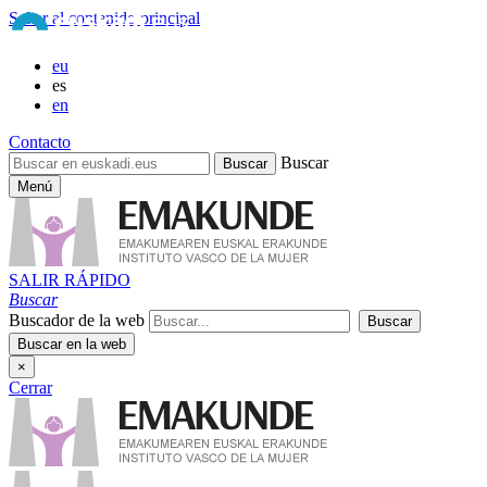
Saltar al contenido principal
eu
es
en
Contacto
Buscar
Menú
SALIR RÁPIDO
Buscar
Buscador de la web
×
Cerrar