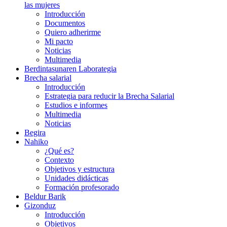
las mujeres
Introducción
Documentos
Quiero adherirme
Mi pacto
Noticias
Multimedia
Berdintasunaren Laborategia
Brecha salarial
Introducción
Estrategia para reducir la Brecha Salarial
Estudios e informes
Multimedia
Noticias
Begira
Nahiko
¿Qué es?
Contexto
Objetivos y estructura
Unidades didácticas
Formación profesorado
Beldur Barik
Gizonduz
Introducción
Objetivos