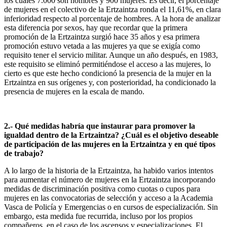
los cuales 7.000 son hombres y 900 mujeres. Es decir, el porcentaje
de mujeres en el colectivo de la Ertzaintza ronda el 11,61%, en clara
inferioridad respecto al porcentaje de hombres. A la hora de analizar
esta diferencia por sexos, hay que recordar que la primera
promoción de la Ertzaintza surgió hace 35 años y esa primera
promoción estuvo vetada a las mujeres ya que se exigía como
requisito tener el servicio militar. Aunque un año después, en 1983,
este requisito se eliminó permitiéndose el acceso a las mujeres, lo
cierto es que este hecho condicionó la presencia de la mujer en la
Ertzaintza en sus orígenes y, con posterioridad, ha condicionado la
presencia de mujeres en la escala de mando.
2.- Qué medidas habría que instaurar para promover la
igualdad dentro de la Ertzaintza? ¿Cuál es el objetivo deseable
de participación de las mujeres en la Ertzaintza y en qué tipos
de trabajo?
A lo largo de la historia de la Ertzaintza, ha habido varios intentos
para aumentar el número de mujeres en la Ertzaintza incorporando
medidas de discriminación positiva como cuotas o cupos para
mujeres en las convocatorias de selección y acceso a la Academia
Vasca de Policía y Emergencias o en cursos de especialización. Sin
embargo, esta medida fue recurrida, incluso por los propios
compañeros, en el caso de los ascensos y especializaciones. El