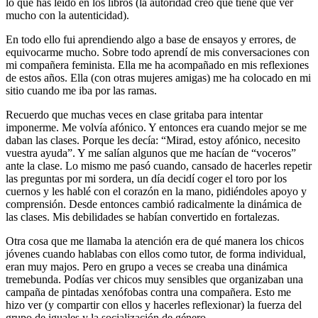
lo que has leído en los libros (la autoridad creo que tiene que ver
mucho con la autenticidad).
En todo ello fui aprendiendo algo a base de ensayos y errores, de
equivocarme mucho. Sobre todo aprendí de mis conversaciones con
mi compañera feminista. Ella me ha acompañado en mis reflexiones
de estos años. Ella (con otras mujeres amigas) me ha colocado en mi
sitio cuando me iba por las ramas.
Recuerdo que muchas veces en clase gritaba para intentar
imponerme. Me volvía afónico. Y entonces era cuando mejor se me
daban las clases. Porque les decía: “Mirad, estoy afónico, necesito
vuestra ayuda”. Y me salían algunos que me hacían de “voceros”
ante la clase. Lo mismo me pasó cuando, cansado de hacerles repetir
las preguntas por mi sordera, un día decidí coger el toro por los
cuernos y les hablé con el corazón en la mano, pidiéndoles apoyo y
comprensión. Desde entonces cambió radicalmente la dinámica de
las clases. Mis debilidades se habían convertido en fortalezas.
Otra cosa que me llamaba la atención era de qué manera los chicos
jóvenes cuando hablabas con ellos como tutor, de forma individual,
eran muy majos. Pero en grupo a veces se creaba una dinámica
tremebunda. Podías ver chicos muy sensibles que organizaban una
campaña de pintadas xenófobas contra una compañera. Esto me
hizo ver (y compartir con ellos y hacerles reflexionar) la fuerza del
grupo de iguales y la socialización de género.