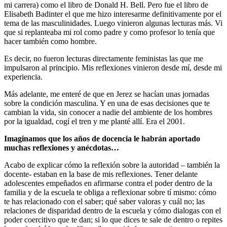
mi carrera) como el libro de Donald H. Bell. Pero fue el libro de
Elisabeth Badinter el que me hizo interesarme definitivamente por el
tema de las masculinidades. Luego vinieron algunas lecturas más. Vi
que si replanteaba mi rol como padre y como profesor lo tenía que
hacer también como hombre.
Es decir, no fueron lecturas directamente feministas las que me
impulsaron al principio. Mis reflexiones vinieron desde mí, desde mi
experiencia.
Más adelante, me enteré de que en Jerez se hacían unas jornadas
sobre la condición masculina. Y en una de esas decisiones que te
cambian la vida, sin conocer a nadie del ambiente de los hombres
por la igualdad, cogí el tren y me planté allí. Era el 2001.
Imaginamos que los años de docencia le habrán aportado
muchas reflexiones y anécdotas…
Acabo de explicar cómo la reflexión sobre la autoridad – también la
docente- estaban en la base de mis reflexiones. Tener delante
adolescentes empeñados en afirmarse contra el poder dentro de la
familia y de la escuela te obliga a reflexionar sobre tí mismo: cómo
te has relacionado con el saber; qué saber valoras y cuál no; las
relaciones de disparidad dentro de la escuela y cómo dialogas con el
poder coercitivo que te dan; si lo que dices te sale de dentro o repites