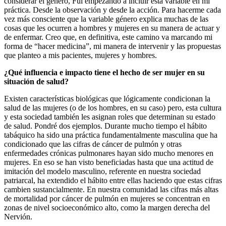
considerar el género, Fui empezando a incluir esta variable en mi
práctica. Desde la observación y desde la acción. Para hacerme cada
vez más consciente que la variable género explica muchas de las
cosas que les ocurren a hombres y mujeres en su manera de actuar y
de enfermar. Creo que, en definitiva, este camino va marcando mi
forma de “hacer medicina”, mi manera de intervenir y las propuestas
que planteo a mis pacientes, mujeres y hombres.
¿Qué influencia e impacto tiene el hecho de ser mujer en su
situación de salud?
Existen características biológicas que lógicamente condicionan la
salud de las mujeres (o de los hombres, en su caso) pero, esta cultura
y esta sociedad también les asignan roles que determinan su estado
de salud. Pondré dos ejemplos. Durante mucho tiempo el hábito
tabáquico ha sido una práctica fundamentalmente masculina que ha
condicionado que las cifras de cáncer de pulmón y otras
enfermedades crónicas pulmonares hayan sido mucho menores en
mujeres. En eso se han visto beneficiadas hasta que una actitud de
imitación del modelo masculino, referente en nuestra sociedad
patriarcal, ha extendido el hábito entre ellas haciendo que estas cifras
cambien sustancialmente. En nuestra comunidad las cifras más altas
de mortalidad por cáncer de pulmón en mujeres se concentran en
zonas de nivel socioeconómico alto, como la margen derecha del
Nervión.