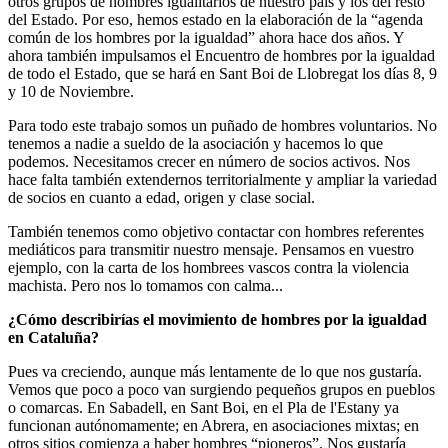
otros grupos de hombres igualitarios de nuestro país y los del resto
del Estado. Por eso, hemos estado en la elaboración de la “agenda
común de los hombres por la igualdad” ahora hace dos años. Y
ahora también impulsamos el Encuentro de hombres por la igualdad
de todo el Estado, que se hará en Sant Boi de Llobregat los días 8, 9
y 10 de Noviembre.
Para todo este trabajo somos un puñado de hombres voluntarios. No
tenemos a nadie a sueldo de la asociación y hacemos lo que
podemos. Necesitamos crecer en número de socios activos. Nos
hace falta también extendernos territorialmente y ampliar la variedad
de socios en cuanto a edad, origen y clase social.
También tenemos como objetivo contactar con hombres referentes
mediáticos para transmitir nuestro mensaje. Pensamos en vuestro
ejemplo, con la carta de los hombrees vascos contra la violencia
machista. Pero nos lo tomamos con calma...
¿Cómo describirías el movimiento de hombres por la igualdad
en Cataluña?
Pues va creciendo, aunque más lentamente de lo que nos gustaría.
Vemos que poco a poco van surgiendo pequeños grupos en pueblos
o comarcas. En Sabadell, en Sant Boi, en el Pla de l'Estany ya
funcionan autónomamente; en Abrera, en asociaciones mixtas; en
otros sitios comienza a haber hombres “pioneros”. Nos gustaría