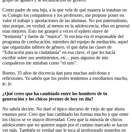
Como padre de una hija, a la que veía de qué manera la trataban en
su Colegio los compañeros y los profesores, me propuse poner en
valor el trabajo y aportaciones de las alumnas. No por paternalismo,
sino porque, en verdad, al menos en la adolescencia, ellas en general
eran mejores. Esto me granjeó a veces el epíteto suave de
“feminista” y fuerte de “marica”. Si encima era el responsable del
programa de coeducación, miembro del equipo de mediación, aquel
que organizaba talleres de género, el que daba las clases de
“Educación para la ciudadanía” en esa clave, el que les hacía
escribir sobre sus sentimientos, etc... pues algunos de mis
compañeros me miraban como “el raro”.
Bueno, 35 años de docencia dan para muchas anécdotas y
reflexiones. Ya sabéis que los profes tendemos a enrollarnos mucho,
je, je.
¿Qué crees que ha cambiado entre los hombres de tu
generación y los chicos jóvenes de hoy en día?
No sabría decirte. No daré el típico discurso de viejo de que ahora
estamos peor. Creo que han cambiado las formas mucho y que entre
los chicos se ve mayor diversidad. Creo que la minoría de chicos
adolescentes que no quieren seguir por el camino marcado se hacen
ver más. También es verdad que le toca al profesorado ponerlos en