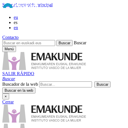
Saltar al contenido principal
eu
es
en
Contacto
Buscar
Menú
SALIR RÁPIDO
Buscar
Buscador de la web
×
Cerrar