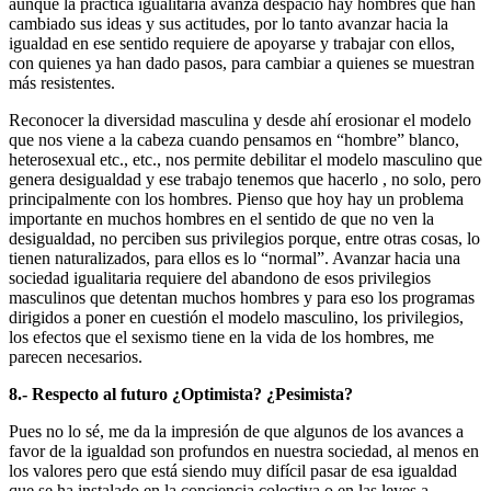
aunque la practica igualitaria avanza despacio hay hombres que han
cambiado sus ideas y sus actitudes, por lo tanto avanzar hacia la
igualdad en ese sentido requiere de apoyarse y trabajar con ellos,
con quienes ya han dado pasos, para cambiar a quienes se muestran
más resistentes.
Reconocer la diversidad masculina y desde ahí erosionar el modelo
que nos viene a la cabeza cuando pensamos en “hombre” blanco,
heterosexual etc., etc., nos permite debilitar el modelo masculino que
genera desigualdad y ese trabajo tenemos que hacerlo , no solo, pero
principalmente con los hombres. Pienso que hoy hay un problema
importante en muchos hombres en el sentido de que no ven la
desigualdad, no perciben sus privilegios porque, entre otras cosas, lo
tienen naturalizados, para ellos es lo “normal”. Avanzar hacia una
sociedad igualitaria requiere del abandono de esos privilegios
masculinos que detentan muchos hombres y para eso los programas
dirigidos a poner en cuestión el modelo masculino, los privilegios,
los efectos que el sexismo tiene en la vida de los hombres, me
parecen necesarios.
8.- Respecto al futuro ¿Optimista? ¿Pesimista?
Pues no lo sé, me da la impresión de que algunos de los avances a
favor de la igualdad son profundos en nuestra sociedad, al menos en
los valores pero que está siendo muy difícil pasar de esa igualdad
que se ha instalado en la conciencia colectiva o en las leyes a