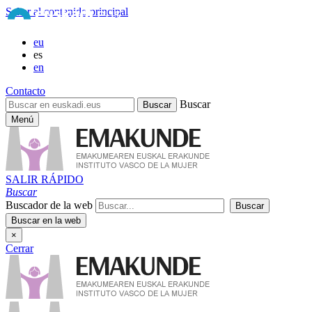
Saltar al contenido principal
eu
es
en
Contacto
Buscar
Menú
SALIR RÁPIDO
Buscar
Buscador de la web
×
Cerrar