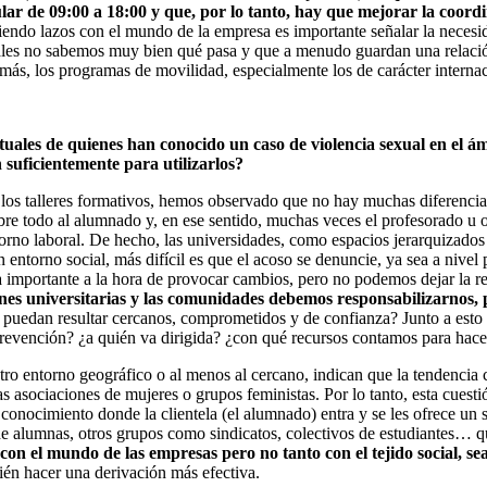
lar de 09:00 a 18:00 y que, por lo tanto, hay que mejorar la coordi
endo lazos con el mundo de la empresa es importante señalar la necesidad
cuales no sabemos muy bien qué pasa y que a menudo guardan una relació
 más, los programas de movilidad, especialmente los de carácter internaci
ituales de quienes han conocido un caso de violencia sexual en el 
 suficientemente para utilizarlos?
os talleres formativos, hemos observado que no hay muchas diferencias 
bre todo al alumnado y, en ese sentido, muchas veces el profesorado u 
orno laboral. De hecho, las universidades, como espacios jerarquizados 
 entorno social, más difícil es que el acoso se denuncie, ya sea a nive
era importante a la hora de provocar cambios, pero no podemos dejar la 
ones universitarias y las comunidades debemos responsabilizarnos, p
 puedan resultar cercanos, comprometidos y de confianza? Junto a esto
prevención? ¿a quién va dirigida? ¿con qué recursos contamos para hace
ro entorno geográfico o al menos al cercano, indican que la tendencia cl
s asociaciones de mujeres o grupos feministas. Por lo tanto, esta cuesti
 conocimiento donde la clientela (el alumnado) entra y se les ofrece un
e alumnas, otros grupos como sindicatos, colectivos de estudiantes… qu
con el mundo de las empresas pero no tanto con el tejido social, 
ién hacer una derivación más efectiva.