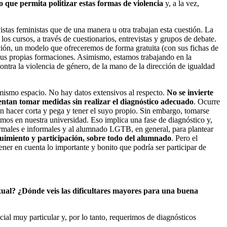
 que permita politizar estas formas de violencia
y, a la vez,
as feministas que de una manera u otra trabajan esta cuestión. La
cursos, a través de cuestionarios, entrevistas y grupos de debate.
ción, un modelo que ofreceremos de forma gratuita (con sus fichas de
 sus propias formaciones. Asimismo, estamos trabajando en la
tra la violencia de género, de la mano de la dirección de igualdad
 mismo espacio. No hay datos extensivos al respecto.
No se invierte
entan tomar medidas sin realizar el diagnóstico adecuado
. Ocurre
n hacer corta y pega y tener el suyo propio. Sin embargo, tomarse
emos en nuestra universidad. Eso implica una fase de diagnóstico y,
formales e informales y al alumnado LGTB, en general, para plantear
imiento y participación, sobre todo del alumnado
. Pero el
ner en cuenta lo importante y bonito que podría ser participar de
xual? ¿Dónde veis las dificultares mayores para una buena
l muy particular y, por lo tanto, requerimos de diagnósticos