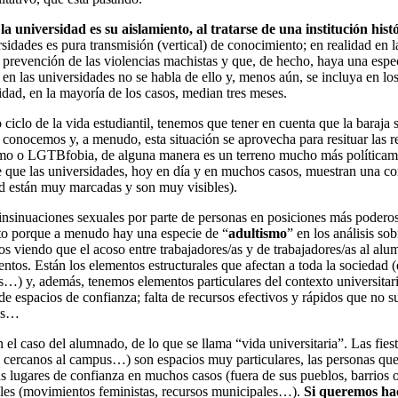
universidad es su aislamiento, al tratarse de una institución histó
sidades es pura transmisión (vertical) de conocimiento; en realidad en
y prevención de las violencias machistas y que, de hecho, haya una espe
 en las universidades no se habla de ello y, menos aún, se incluya en 
sidad, en la mayoría de los casos, median tres meses.
 ciclo de la vida estudiantil, tenemos que tener en cuenta que la baraj
nocemos y, a menudo, esta situación se aprovecha para resituar las re
o o LGTBfobia, de alguna manera es un terreno mucho más políticament
le que las universidades, hoy en día y en muchos casos, muestran una co
idad están muy marcadas y son muy visibles).
sinuaciones sexuales por parte de personas en posiciones más poderosas
sto porque a menudo hay una especie de “
adultismo
” en los análisis so
 viendo que el acoso entre trabajadores/as y de trabajadores/as al alum
entos. Están los elementos estructurales que afectan a toda la sociedad (d
as…) y, además, tenemos elementos particulares del contexto universitar
de espacios de confianza; falta de recursos efectivos y rápidos que no s
res…
el caso del alumnado, de lo que se llama “vida universitaria”. Las fies
res cercanos al campus…) son espacios muy particulares, las personas qu
n sus lugares de confianza en muchos casos (fuera de sus pueblos, barrio
cales (movimientos feministas, recursos municipales…).
Si queremos hac