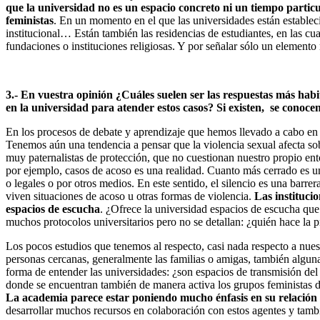
que la universidad no es un espacio concreto ni un tiempo particu
feministas
. En un momento en el que las universidades están estableci
institucional… Están también las residencias de estudiantes, en las 
fundaciones o instituciones religiosas. Y por señalar sólo un elemento
3.- En vuestra opinión ¿Cuáles suelen ser las respuestas más hab
en la universidad para atender estos casos? Si existen, se conocen
En los procesos de debate y aprendizaje que hemos llevado a cabo en l
Tenemos aún una tendencia a pensar que la violencia sexual afecta so
muy paternalistas de protección, que no cuestionan nuestro propio ent
por ejemplo, casos de acoso es una realidad. Cuanto más cerrado es un
o legales o por otros medios. En este sentido, el silencio es una barr
viven situaciones de acoso u otras formas de violencia.
Las instituci
espacios de escucha
. ¿Ofrece la universidad espacios de escucha que
muchos protocolos universitarios pero no se detallan: ¿quién hace la 
Los pocos estudios que tenemos al respecto, casi nada respecto a nuest
personas cercanas, generalmente las familias o amigas, también alguna
forma de entender las universidades: ¿son espacios de transmisión del
donde se encuentran también de manera activa los grupos feministas d
La academia parece estar poniendo mucho énfasis en su relación 
desarrollar muchos recursos en colaboración con estos agentes y tamb