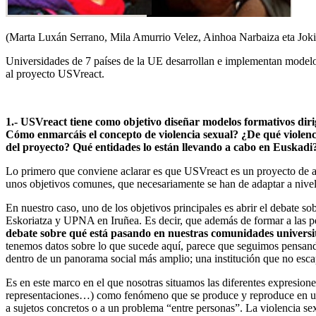
(Marta Luxán Serrano, Mila Amurrio Velez, Ainhoa Narbaiza eta Jok
Universidades de 7 países de la UE desarrollan e implementan modelos
al proyecto USVreact.
1.- USVreact tiene como objetivo diseñar modelos formativos dirig
Cómo enmarcáis el concepto de violencia sexual? ¿De qué violen
del proyecto? Qué entidades lo están llevando a cabo en Euskadi
Lo primero que conviene aclarar es que USVreact es un proyecto de al
unos objetivos comunes, que necesariamente se han de adaptar a nivel 
En nuestro caso, uno de los objetivos principales es abrir el debat
Eskoriatza y UPNA en Iruñea. Es decir, que además de formar a las pe
debate sobre qué está pasando en nuestras comunidades universitar
tenemos datos sobre lo que sucede aquí, parece que seguimos pensan
dentro de un panorama social más amplio; una institución que no escap
Es en este marco en el que nosotras situamos las diferentes expresiones
representaciones…) como fenómeno que se produce y reproduce en un s
a sujetos concretos o a un problema “entre personas”. La violencia se