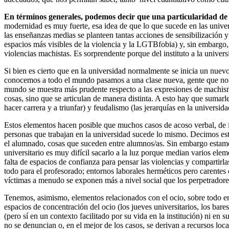
En términos generales, podemos decir que una particularidad de la 
modernidad es muy fuerte, esa idea de que lo que sucede en las univer
las enseñanzas medias se planteen tantas acciones de sensibilización 
espacios más visibles de la violencia y la LGTBfobia) y, sin embargo,
violencias machistas. Es sorprendente porque del instituto a la univer
Si bien es cierto que en la universidad normalmente se inicia un nuevo
conocemos a todo el mundo pasamos a una clase nueva, gente que no co
mundo se muestra más prudente respecto a las expresiones de machism
cosas, sino que se articulan de manera distinta. A esto hay que sumar
hacer carrera y a triunfar) y feudalismo (las jerarquías en la univers
Estos elementos hacen posible que muchos casos de acoso verbal, de in
personas que trabajan en la universidad sucede lo mismo. Decimos e
el alumnado, cosas que suceden entre alumnos/as. Sin embargo estamos
universitario es muy difícil sacarlo a la luz porque median varios elem
falta de espacios de confianza para pensar las violencias y compartirl
todo para el profesorado; entornos laborales herméticos pero carentes 
víctimas a menudo se exponen más a nivel social que los perpetrado
Tenemos, asimismo, elementos relacionados con el ocio, sobre todo en 
espacios de concentración del ocio (los jueves universitarios, los ba
(pero sí en un contexto facilitado por su vida en la institución) ni e
no se denuncian o, en el mejor de los casos, se derivan a recursos lo