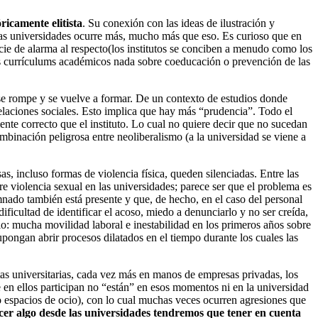
ricamente elitista
. Su conexión con las ideas de ilustración y
 las universidades ocurre más, mucho más que eso. Es curioso que en
cie de alarma al respecto(los institutos se conciben a menudo como los
los currículums académicos nada sobre coeducación o prevención de las
a se rompe y se vuelve a formar. De un contexto de estudios donde
laciones sociales. Esto implica que hay más “prudencia”. Todo el
e correcto que el instituto. Lo cual no quiere decir que no sucedan
mbinación peligrosa entre neoliberalismo (a la universidad se viene a
, incluso formas de violencia física, queden silenciadas. Entre las
bre violencia sexual en las universidades; parece ser que el problema es
nado también está presente y que, de hecho, en el caso del personal
ificultad de identificar el acoso, miedo a denunciarlo y no ser creída,
io: mucha movilidad laboral e inestabilidad en los primeros años sobre
upongan abrir procesos dilatados en el tiempo durante los cuales las
tas universitarias, cada vez más en manos de empresas privadas, los
e en ellos participan no “están” en esos momentos ni en la universidad
s o espacios de ocio), con lo cual muchas veces ocurren agresiones que
er algo desde las universidades tendremos que tener en cuenta