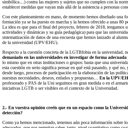
simbólica…) contra las mujeres y sujetos que no cumplen con la norm
establecer medidas que vayan más allá de la asistencia a personas con
Con este planteamiento en mano, de momento hemos diseñado una forma
formación ya se ha puesto en marcha y la hemos ofrecido a unas 80 p
La idea es que para el final del proyecto, febrero de 2018, tengamos
actividades y dinámicas y su guía pedagógica) para que las universida
sistematización de datos de una encuesta que hemos lanzado al alumn
de la universidad (UPV/EHU).
Respecto a la cuestión concreta de la LGTBfobia en la universidad, n
demasiado en las universidades en investigar de forma adecuada y
lo mismo que en otras instituciones o grupos: basta que una universi
esta cuestión en serio significa pensar en qué está pasando, y qué no
desde luego, procesos de participación en la elaboración de las polít
nuestras necesidades, deseos, enfados y propuestas…
En la UPV/EHU
profesorado y PAS de la Uni seguimos en gran medida o en el armario o
iniciativas LGTB o ser visibles en el contexto de la Universidad.
2.- En vuestra opinión creéis que en un espacio como la Univers
detección?
Como ya hemos mencionado, tenemos aún poca información sobre lo que
adecuados, que nos permitan saber, tanto nivel cuantitativo como cual