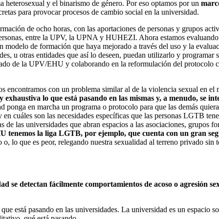
a heterosexual y el binarismo de género. Por eso optamos por un
marco
cretas para provocar procesos de cambio social en la universidad.
ción de ocho horas, con las aportaciones de personas y grupos activist
ersonas, entre la UPV, la UPNA y HUHEZI. Ahora estamos evaluando los 
 un modelo de formación que haya mejorado a través del uso y la evalua
des, u otras entidades que así lo deseen, puedan utilizarlo y programar
ado de la UPV/EHU y colaborando en la reformulación del protocolo con
os encontramos con un problema similar al de la violencia sexual en el
 exhaustiva lo que está pasando en las mismas y, a menudo, se int
dad ponga en marcha un programa o protocolo para que las demás quiera
, y en cuáles son las necesidades específicas que las personas LGTB ten
icas de las universidades que abran espacios a las asociaciones, grupos 
 tenemos la liga LGTB, por ejemplo, que cuenta con un gran segu
, lo que es peor, relegando nuestra sexualidad al terreno privado sin te
idad se detectan fácilmente comportamientos de acoso o agresión se
 está pasando en las universidades. La universidad es un espacio socia
itativo, qué está pasando.