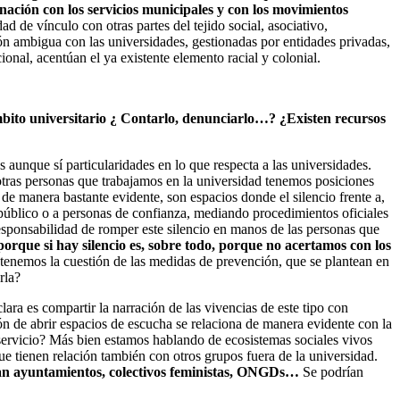
nación con los servicios municipales y con los movimientos
 de vínculo con otras partes del tejido social, asociativo,
n ambigua con las universidades, gestionadas por entidades privadas,
onal, acentúan el ya existente elemento racial y colonial.
ámbito universitario ¿ Contarlo, denunciarlo…? ¿Existen recursos
aunque sí particularidades en lo que respecta a las universidades.
otras personas que trabajamos en la universidad tenemos posiciones
de manera bastante evidente, son espacios donde el silencio frente a,
l público o a personas de confianza, mediando procedimientos oficiales
responsabilidad de romper este silencio en manos de las personas que
orque si hay silencio es, sobre todo, porque no acertamos con los
 tenemos la cuestión de las medidas de prevención, que se plantean en
rla?
ara es compartir la narración de las vivencias de este tipo con
ón de abrir espacios de escucha se relaciona de manera evidente con la
 servicio? Más bien estamos hablando de ecosistemas sociales vivos
e tienen relación también con otros grupos fuera de la universidad.
sean ayuntamientos, colectivos feministas, ONGDs…
Se podrían