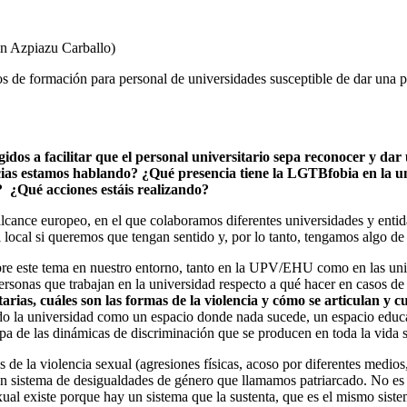
in Azpiazu Carballo)
 de formación para personal de universidades susceptible de dar una pr
idos a facilitar que el personal universitario sepa reconocer y dar
cias estamos hablando? ¿Qué presencia tiene la LGTBfobia en la u
? ¿Qué acciones estáis realizando?
cance europeo, en el que colaboramos diferentes universidades y entida
local si queremos que tengan sentido y, por lo tanto, tengamos algo de 
e sobre este tema en nuestro entorno, tanto en la UPV/EHU como en las 
rsonas que trabajan en la universidad respecto a qué hacer en casos d
ias, cuáles son las formas de la violencia y cómo se articulan y cu
do la universidad como un espacio donde nada sucede, un espacio educ
a de las dinámicas de discriminación que se producen en toda la vida s
 de la violencia sexual (agresiones físicas, acoso por diferentes medios
istema de desigualdades de género que llamamos patriarcado. No es un
xual existe porque hay un sistema que la sustenta, que es el mismo sist