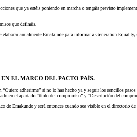
a acciones que ya estéis poniendo en marcha o tengáis previsto implemen
misos que defináis.
ebe elaborar anualmente Emakunde para informar a Generation Equality, e
EN EL MARCO DEL PACTO PAÍS.
ón “Quiero adherirme” si no lo has hecho ya y seguir los sencillos pasos
alizado en el apartado “título del compromiso” y “Descripción del compr
nico de Emakunde y será entonces cuando sea visible en el directorio d