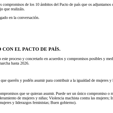
 los compromisos de los 10 ámbitos del Pacto de país que os adjuntamo
o que realizáis.
egado en la conversación.
CON EL PACTO DE PAÍS.
do este proceso y concretarlo en acuerdos y compromisos posibles y med
marcha hasta 2026.
sos que queréis y podéis asumir para contribuir a la igualdad de mujere
promisos que se quieran asumir. Puede ser un único compromiso o má
eramiento de mujeres y niñas; Violencia machista contra las mujeres; I
mujeres y liderazgos feministas; Buen gobierno).