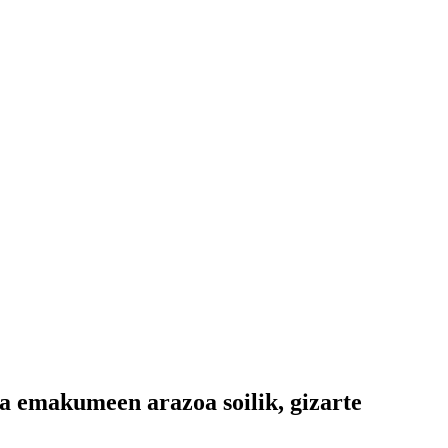
 emakumeen arazoa soilik, gizarte