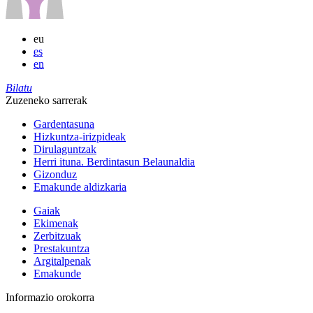
eu
es
en
Bilatu
Zuzeneko sarrerak
Gardentasuna
Hizkuntza-irizpideak
Dirulaguntzak
Herri ituna. Berdintasun Belaunaldia
Gizonduz
Emakunde aldizkaria
Gaiak
Ekimenak
Zerbitzuak
Prestakuntza
Argitalpenak
Emakunde
Informazio orokorra