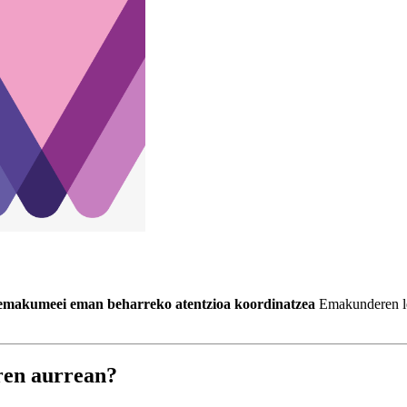
 emakumeei eman beharreko atentzioa koordinatzea
Emakunderen leh
ren aurrean?