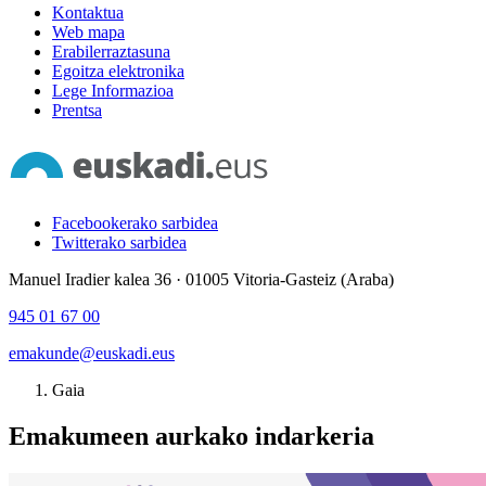
Kontaktua
Web mapa
Erabilerraztasuna
Egoitza elektronika
Lege Informazioa
Prentsa
Facebookerako sarbidea
Twitterako sarbidea
Manuel Iradier kalea 36 · 01005 Vitoria-Gasteiz (Araba)
945 01 67 00
emakunde@euskadi.eus
Gaia
Emakumeen aurkako indarkeria