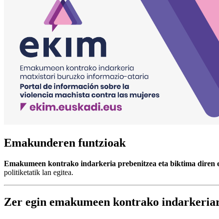
Emakunderen funtzioak
Emakumeen kontrako indarkeria prebenitzea eta biktima diren
politiketatik lan egitea.
Zer egin emakumeen kontrako indarkeria