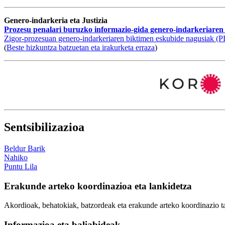
Genero-indarkeria eta Justizia
Prozesu penalari buruzko informazio-gida genero-indarkeriaren
Zigor-prozesuan genero-indarkeriaren biktimen eskubide nagusiak (
(
Beste hizkuntza batzuetan eta irakurketa erraza
)
Sentsibilizazioa
Beldur Barik
Nahiko
Puntu Lila
Erakunde arteko koordinazioa eta lankidetza
Akordioak, behatokiak, batzordeak eta erakunde arteko koordinazio t
Informazioa eta baliabideak