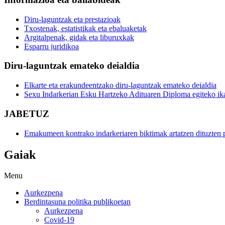
Diru-laguntzak eta prestazioak
Txostenak, estatistikak eta ebaluaketak
Argitalpenak, gidak eta liburuxkak
Esparru juridikoa
Diru-laguntzak emateko deialdia
Elkarte eta erakundeentzako diru-laguntzak emateko deialdia
Sexu Indarkerian Esku Hartzeko Adituaren Diploma egiteko ik
JABETUZ
Emakumeen kontrako indarkeriaren biktimak artatzen dituzten p
Gaiak
Menu
Aurkezpena
Berdintasuna politika publikoetan
Aurkezpena
Covid-19