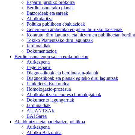
Esparru juridiko orokorra
Berdintasunerako planak
Batzordeak eta sareak
Aholkularitza
Politika publikoen ebaluazioak
Generoaren araberako eraginari buruzko txostenak
Kontratu, diru laguntza eta hitzarmen publikoetan berdin
Tokiko Planentzako diru laguntzak
Jardunaldiak
Dokumentazioa
Berdintasuna enpresa eta erakundeetan
Aurkezpena
Lege-esparru
Diagnostikoak eta berdintasun-planak
Diagnostikoak eta planak egiteko diru laguntzak
Lankidetza Erakundea
Homologazio-prozesua
Aholkularitzako enpresa homologatuak
Dokumento lagungarriak
Jardunaldiak
ALIANTZAK
BAI Sarea
Ahalduntzea eta partehartze politikoa
Aurkezpena
Aholku Batzordea