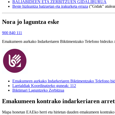
BALIABIDEEN ETA ZERBITZUEN GIDALIBURUA
Beste hizkuntza batzuetan eta irakurketa erraza
("Gidak" atalea
Nora jo laguntza eske
900 840 111
Emakumeen aurkako Indarkeriaren Biktimentzako Telefono bidezko A
Emakumeen aurkako Indarkeriaren Biktimentzako Telefono bid
Larrialdiak Koordinatzeko guneak: 112
Biktimari Laguntzeko Zerbitzua
Emakumeen kontrako indarkeriaren arreta
Mapa honetan EAEko herri eta hirietan dauden emakumeen kontrako in