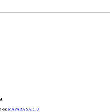
a
n da:
MAPARA SARTU