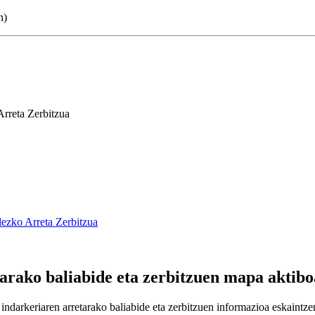
n)
rreta Zerbitzua
ezko Arreta Zerbitzua
rako baliabide eta zerbitzuen mapa aktibo
darkeriaren arretarako baliabide eta zerbitzuen informazioa eskaintze