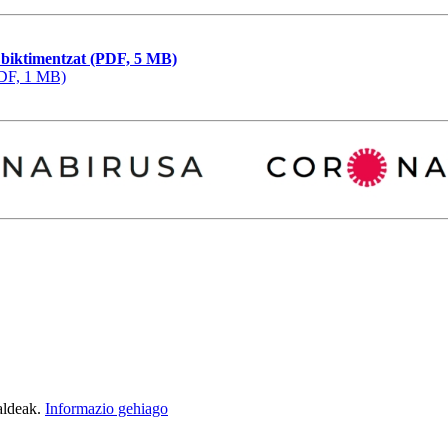
 biktimentzat (PDF, 5 MB)
PDF, 1 MB)
aldeak.
Informazio gehiago