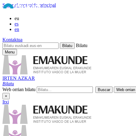
Saltar al contenido principal
eu
es
en
Kontaktua
Bilatu
Menu
IRTEN AZKAR
Bilatu
Web orrian bilatu
×
Itxi