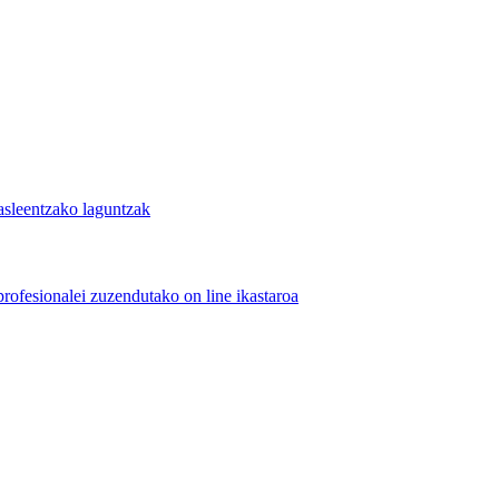
asleentzako laguntzak
rofesionalei zuzendutako on line ikastaroa