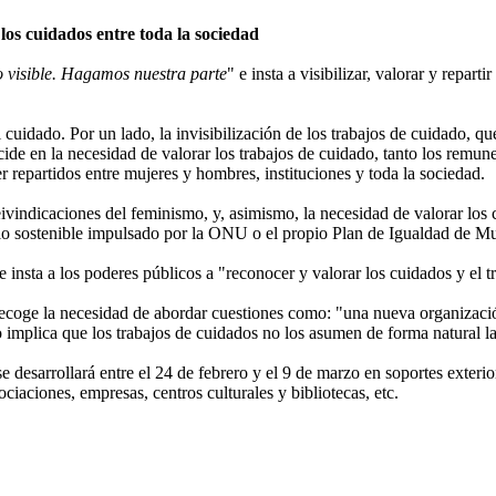
 los cuidados entre toda la sociedad
visible. Hagamos nuestra parte
" e insta a visibilizar, valorar y repart
cuidado. Por un lado, la invisibilización de los trabajos de cuidado, q
ncide en la necesidad de valorar los trabajos de cuidado, tanto los rem
r repartidos entre mujeres y hombres, instituciones y toda la sociedad.
ivindicaciones del feminismo, y, asimismo, la necesidad de valorar los 
lo sostenible impulsado por la ONU o el propio Plan de Igualdad de Mu
se insta a los poderes públicos a "reconocer y valorar los cuidados y el
coge la necesidad de abordar cuestiones como: "una nueva organización 
ho implica que los trabajos de cuidados no los asumen de forma natural l
se desarrollará entre el 24 de febrero y el 9 de marzo en soportes exter
ociaciones, empresas, centros culturales y bibliotecas, etc.