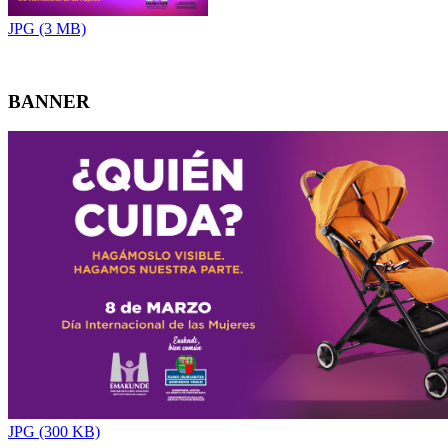
JPG (3 MB)
BANNER
JPG (300 KB)