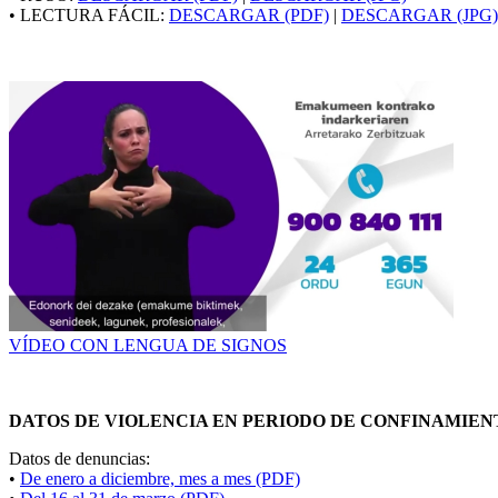
• LECTURA FÁCIL:
DESCARGAR (PDF)
|
DESCARGAR (JPG)
VÍDEO CON LENGUA DE SIGNOS
DATOS DE VIOLENCIA EN PERIODO DE CONFINAMIEN
Datos de denuncias:
•
De enero a diciembre, mes a mes (PDF)