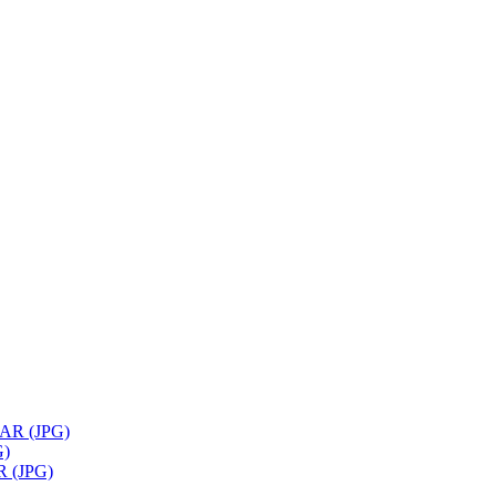
R (JPG)
)
 (JPG)