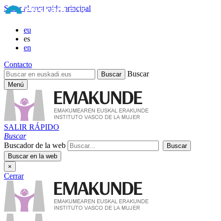
Saltar al contenido principal
eu
es
en
Contacto
Buscar
Menú
SALIR RÁPIDO
Buscar
Buscador de la web
×
Cerrar