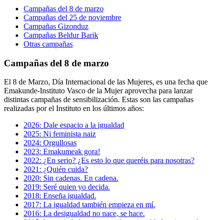
Campañas del 8 de marzo
Campañas del 25 de noviembre
Campañas Gizonduz
Campañas Beldur Barik
Otras campañas
Campañas del 8 de marzo
El 8 de Marzo, Día Internacional de las Mujeres, es una fecha que
Emakunde-Instituto Vasco de la Mujer aprovecha para lanzar
distintas campañas de sensibilización. Estas son las campañas
realizadas por el Instituto en los últimos años:
2026: Dale espacio a la igualdad
2025: Ni feminista naiz
2024: Orgullosas
2023: Emakumeak gora!
2022: ¿En serio? ¿Es esto lo que queréis para nosotras?
2021: ¿Quién cuida?
2020: Sin cadenas. En cadena.
2019: Seré quien yo decida.
2018: Enseña igualdad.
2017: La igualdad también empieza en mí.
2016: La desigualdad no nace, se hace.