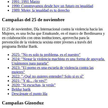
1991: 1991 Marzo
1990: Construyamos desde hoy un futuro en igualdad
1989: Mujer, la igualdad es tu derecho
Campañas del 25 de noviembre
El 25 de noviembre, Día Internacional contra la violencia hacia las
Mujeres, es una fecha que Emakunde, en el marco de Berdinsarea y
en colaboración con otras instituciones, aprovecha para la
prevención de la violencia sexista entre jóvenes a través del
programa Beldur Barik.
2025: "No es solo tu problema, es el nuestro"
2024: "Negar la violencia machista es una forma de apoyarla.
Unámonos para pararla"
2023: "El porno es una escuela de violencia contra las
mujeres"
2022: "¿Qué no quieres entender? Solo si es sí"
2021: "Y tú... ¿lo ves?"
2020: "Si escuchas, la verás"
Beldur barik
Descárgate el punto lila
Campañas Gizonduz