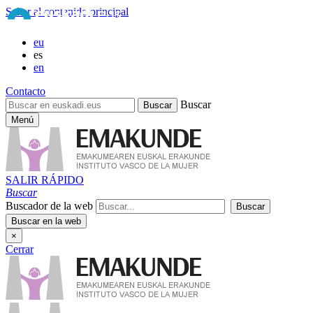
Saltar al contenido principal
eu
es
en
Contacto
Buscar
Menú
SALIR RÁPIDO
Buscar
Buscador de la web
×
Cerrar