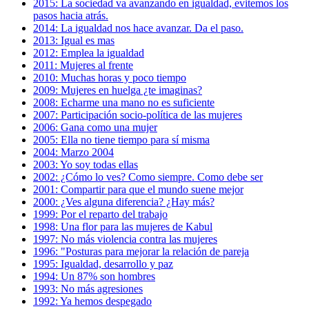
2015: La sociedad va avanzando en igualdad, evitemos los
pasos hacia atrás.
2014: La igualdad nos hace avanzar. Da el paso.
2013: Igual es mas
2012: Emplea la igualdad
2011: Mujeres al frente
2010: Muchas horas y poco tiempo
2009: Mujeres en huelga ¿te imaginas?
2008: Echarme una mano no es suficiente
2007: Participación socio-política de las mujeres
2006: Gana como una mujer
2005: Ella no tiene tiempo para sí misma
2004: Marzo 2004
2003: Yo soy todas ellas
2002: ¿Cómo lo ves? Como siempre. Como debe ser
2001: Compartir para que el mundo suene mejor
2000: ¿Ves alguna diferencia? ¿Hay más?
1999: Por el reparto del trabajo
1998: Una flor para las mujeres de Kabul
1997: No más violencia contra las mujeres
1996: "Posturas para mejorar la relación de pareja
1995: Igualdad, desarrollo y paz
1994: Un 87% son hombres
1993: No más agresiones
1992: Ya hemos despegado