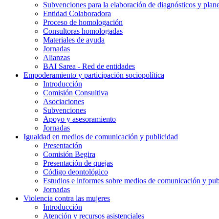
Subvenciones para la elaboración de diagnósticos y plan
Entidad Colaboradora
Proceso de homologación
Consultoras homologadas
Materiales de ayuda
Jornadas
Alianzas
BAI Sarea - Red de entidades
Empoderamiento y participación sociopolítica
Introducción
Comisión Consultiva
Asociaciones
Subvenciones
Apoyo y asesoramiento
Jornadas
Igualdad en medios de comunicación y publicidad
Presentación
Comisión Begira
Presentación de quejas
Código deontológico
Estudios e informes sobre medios de comunicación y pub
Jornadas
Violencia contra las mujeres
Introducción
Atención y recursos asistenciales