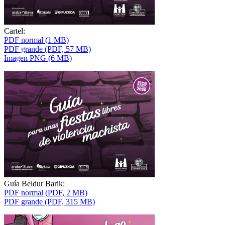
Cartel:
PDF normal (1 MB)
PDF grande (PDF, 57 MB)
Imagen PNG (6 MB)
Guía Beldur Barik:
PDF normal (PDF, 2 MB)
PDF grande (PDF, 315 MB)