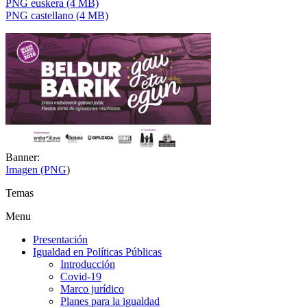
PNG euskera (4 MB)
PNG castellano (4 MB)
Banner:
Imagen (PNG
)
Temas
Menu
Presentación
Igualdad en Políticas Públicas
Introducción
Covid-19
Marco jurídico
Planes para la igualdad