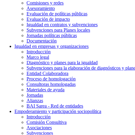
Comisiones y redes
Asesoramiento
Evaluación de políticas públicas
Evaluación de impacto
Igualdad en contratos y subvenciones
Subvenciones para Planes locales
Jornadas políticas públicas
Documentación
Igualdad en empresas y organizaciones
Introducción
Marco legal
Diagnóstico y planes para la igualdad
Subvenciones para la elaboración de diagnósticos y plan
Entidad Colaboradora
Proceso de homologación
Consultoras homologadas
Materiales de ayuda
Jornadas
Alianzas
BAI Sarea - Red de entidades
Empoderamiento y participación sociopolítica
Introducción
Comisión Consultiva
Asociaciones
Subvenciones