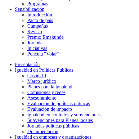
Programas
Sensibilización
Introducción
Pacto de país
Campañas
Revista
Premio Emakunde
Jornadas
Iniciativas
Película "Volar"
Presentación
Igualdad en Políticas Públicas
Covid-19
Marco jurídico
Planes para la igualdad
Comisiones y redes
Asesoramiento
Evaluación de políticas públicas
Evaluación de impacto
Igualdad en contratos y subvenciones
Subvenciones para Planes locales
Jornadas políticas públicas
Documentación
Igualdad en empresas y organizaciones