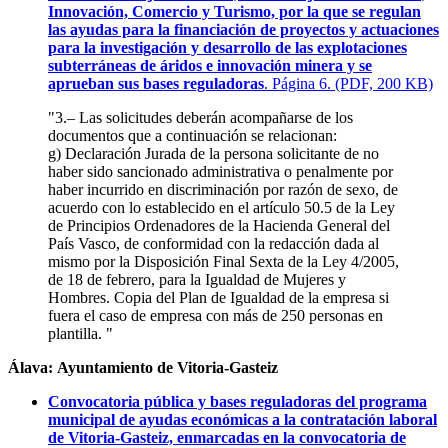
Innovación, Comercio y Turismo, por la que se regulan
las ayudas para la financiación de proyectos y actuaciones
para la investigación y desarrollo de las explotaciones
subterráneas de áridos e innovación minera y se
aprueban sus bases reguladoras
. Página 6. (PDF, 200 KB)
"3.– Las solicitudes deberán acompañarse de los
documentos que a continuación se relacionan:
g) Declaración Jurada de la persona solicitante de no
haber sido sancionado administrativa o penalmente por
haber incurrido en discriminación por razón de sexo, de
acuerdo con lo establecido en el artículo 50.5 de la Ley
de Principios Ordenadores de la Hacienda General del
País Vasco, de conformidad con la redacción dada al
mismo por la Disposición Final Sexta de la Ley 4/2005,
de 18 de febrero, para la Igualdad de Mujeres y
Hombres. Copia del Plan de Igualdad de la empresa si
fuera el caso de empresa con más de 250 personas en
plantilla. "
Álava: Ayuntamiento de Vitoria-Gasteiz
Convocatoria pública y bases reguladoras del programa
municipal de ayudas económicas a la contratación laboral
de Vitoria-Gasteiz, enmarcadas en la convocatoria de