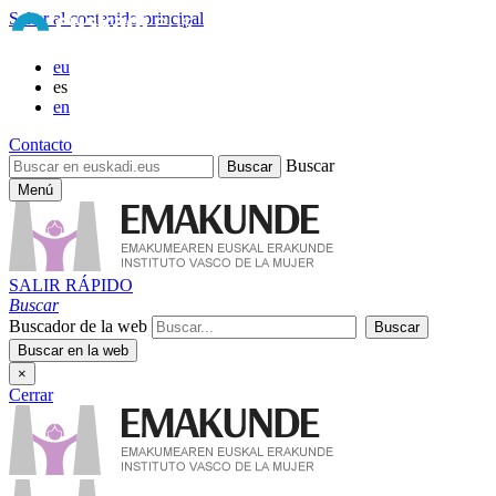
Saltar al contenido principal
eu
es
en
Contacto
Buscar
Menú
SALIR RÁPIDO
Buscar
Buscador de la web
×
Cerrar