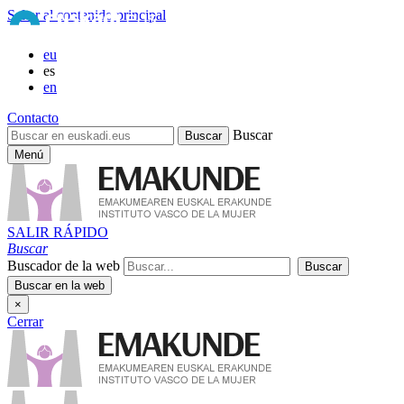
Saltar al contenido principal
eu
es
en
Contacto
Buscar
Menú
SALIR RÁPIDO
Buscar
Buscador de la web
×
Cerrar