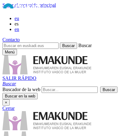
Saltar al contenido principal
eu
es
en
Contacto
Buscar
Menú
SALIR RÁPIDO
Buscar
Buscador de la web
×
Cerrar