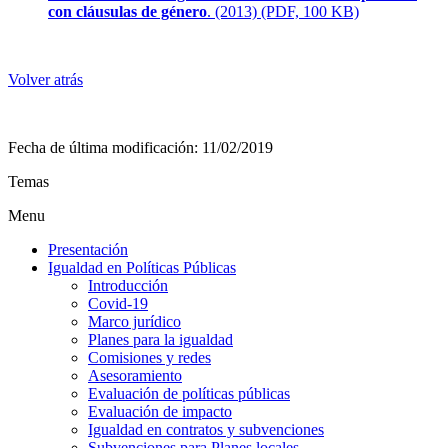
con cláusulas de género
. (2013) (PDF, 100 KB)
Volver atrás
Fecha de última modificación:
11/02/2019
Temas
Menu
Presentación
Igualdad en Políticas Públicas
Introducción
Covid-19
Marco jurídico
Planes para la igualdad
Comisiones y redes
Asesoramiento
Evaluación de políticas públicas
Evaluación de impacto
Igualdad en contratos y subvenciones
Subvenciones para Planes locales