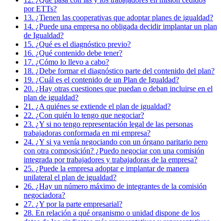
por ETTs?
13. ¿Tienen las cooperativas que adoptar planes de igualdad?
14. ¿Puede una empresa no obligada decidir implantar un plan
de Igualdad?
15. ¿Qué es el diagnóstico previo?
16. ¿Qué contenido debe tener?
17. ¿Cómo lo llevo a cabo?
18. ¿Debe formar el diagnóstico parte del contenido del plan?
19. ¿Cuál es el contenido de un Plan de Igualdad?
20. ¿Hay otras cuestiones que puedan o deban incluirse en el
plan de igualdad?
21. ¿A quiénes se extiende el plan de igualdad?
22. ¿Con quién lo tengo que negociar?
23. ¿Y si no tengo representación legal de las personas
trabajadoras conformada en mi empresa?
24. ¿Y si ya venía negociando con un órgano paritario pero
con otra composición? ¿Puedo negociar con una comisión
integrada por trabajadores y trabajadoras de la empresa?
25. ¿Puede la empresa adoptar e implantar de manera
unilateral el plan de igualdad?
26. ¿Hay un número máximo de integrantes de la comisión
negociadora?
27. ¿Y por la parte empresarial?
28. En relación a qué organismo o unidad dispone de los