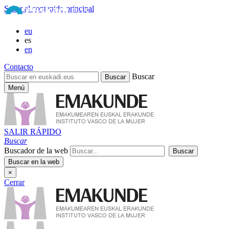
Saltar al contenido principal
eu
es
en
Contacto
Buscar
Menú
SALIR RÁPIDO
Buscar
Buscador de la web
×
Cerrar