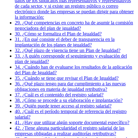
datos de los sindicatos más representativos y representativos
de cada sector, y si existe un registro público o correo
electrónico donde las empresas se puedan dirigir para obtener
la información:
29. ¿Qué competencias en concreto ha de asumir la comisión
negociadora del plan de igualdad?
30. ¿Cómo se formaliza el Plan de Igualdad?
31. ¿En qué consiste el deber de transparencia en la
implantación de los planes de igualdad?
32. ¿Qué plazo de vigencia tiene un Plan de Igualdad?
33. ¿A quién corresponde el seguimiento y evaluación del
plan de igualdad?
34. ¿Cuándo han de evaluarse los resultados de la aplicación
del Plan de Igualdad?
35. ¿Cuándo se tiene que revisar el Plan de Igualdad?
36. ¿Qué plazo tengo para dar cumplimiento a las nuevas
obligaciones en materia de igualdad retributiva?
37. ¿Cuál es el contenido del registro salarial?
38. ¿Cómo se procede a su elaboración e implantación?
39. ¿Quién puede tener acceso al registro salarial?
40. ¿Cuál es el período temporal de referencia del registro
salarial?
41. ¿Hay que utilizar algún soporte documental específico?
42. ¿Tiene alguna particularidad el registro salarial de las
empresas obligadas a realizar auditorías retributivas?