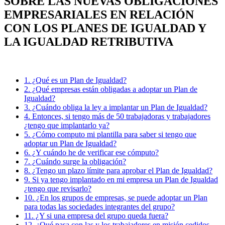
SOBRE LAS NUEVAS OBLIGACIONES
EMPRESARIALES EN RELACIÓN
CON LOS PLANES DE IGUALDAD Y
LA IGUALDAD RETRIBUTIVA
1. ¿Qué es un Plan de Igualdad?
2. ¿Qué empresas están obligadas a adoptar un Plan de
Igualdad?
3. ¿Cuándo obliga la ley a implantar un Plan de Igualdad?
4. Entonces, si tengo más de 50 trabajadoras y trabajadores
¿tengo que implantarlo ya?
5. ¿Cómo computo mi plantilla para saber si tengo que
adoptar un Plan de Igualdad?
6. ¿Y cuándo he de verificar ese cómputo?
7. ¿Cuándo surge la obligación?
8. ¿Tengo un plazo límite para aprobar el Plan de Igualdad?
9. Si ya tengo implantado en mi empresa un Plan de Igualdad
¿tengo que revisarlo?
10. ¿En los grupos de empresas, se puede adoptar un Plan
para todas las sociedades integrantes del grupo?
11. ¿Y si una empresa del grupo queda fuera?
12. ¿Qué pasa con las y los trabajadores en misión cedidos