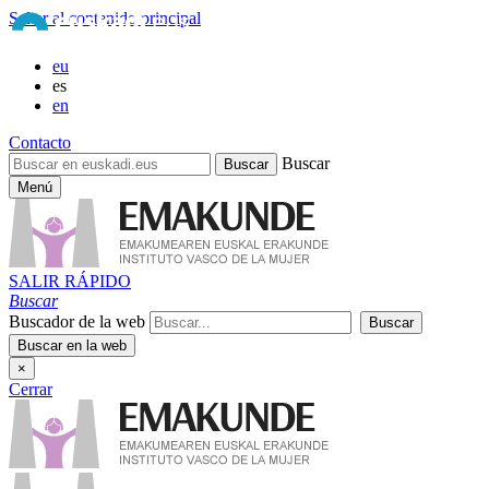
Saltar al contenido principal
eu
es
en
Contacto
Buscar
Menú
SALIR RÁPIDO
Buscar
Buscador de la web
×
Cerrar