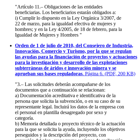
"Artículo 11.– Obligaciones de las entidades
beneficiarias. Los beneficiarios estarán obligados a:
i) Cumplir lo dispuesto en la Ley Orgánica 3/2007, de
22 de marzo, para la igualdad efectiva de mujeres y
hombres; y en la Ley 4/2005, de 18 de febrero, para la
Igualdad de Mujeres y Hombres "
Orden de 1 de julio de 2010, del Consejero de Industria,
Innovación, Comercio y Turismo, por la que se regulan
las ayudas para la financiación de proyectos y actuaciones
para la investigación y desarrollo de las explotaciones
subterráneas de áridos e innovación minera y se
aprueban sus bases reguladoras
. Página 6. (PDF, 200 KB)
"3.– Las solicitudes deberán acompañarse de los
documentos que a continuación se relacionan:
a) Documentación acreditativa e identificativa de la
persona que solicita la subvención, o en su caso de su
representante legal. Incluirá los datos de la empresa con
el personal en plantilla desagregado por sexo y
categoría.
b) Memoria detallada o proyecto técnico de la actuación
para la que se solicita la ayuda, incluyendo los objetivos
perseguidos y la descripción del proyecto, con