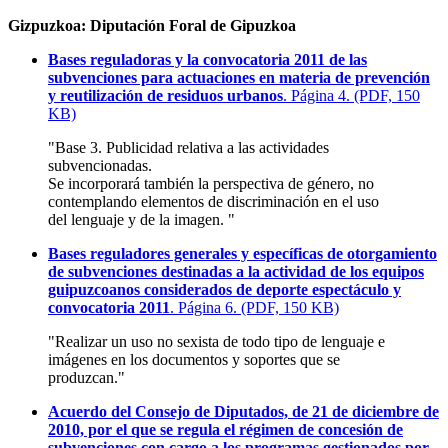
Gizpuzkoa: Diputación Foral de Gipuzkoa
Bases reguladoras y la convocatoria 2011 de las
subvenciones para actuaciones en materia de prevención
y reutilización de residuos urbanos
. Página 4. (PDF, 150
KB)
"Base 3. Publicidad relativa a las actividades
subvencionadas.
Se incorporará también la perspectiva de género, no
contemplando elementos de discriminación en el uso
del lenguaje y de la imagen. "
Bases reguladores generales y específicas de otorgamiento
de subvenciones destinadas a la actividad de los equipos
guipuzcoanos considerados de deporte espectáculo y
convocatoria 2011
. Página 6. (PDF, 150 KB)
"Realizar un uso no sexista de todo tipo de lenguaje e
imágenes en los documentos y soportes que se
produzcan."
Acuerdo del Consejo de Diputados, de 21 de diciembre de
2010, por el que se regula el régimen de concesión de
subvenciones con cargo a los programas gestionados por