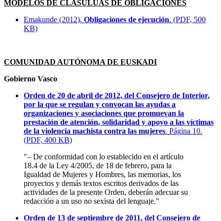
MODELOS DE CLÁSULUAS DE OBLIGACIONES
Emakunde (2012).
Obligaciones de ejecución
. (PDF, 500
KB)
COMUNIDAD AUTÓNOMA DE EUSKADI
Gobierno Vasco
Orden de 20 de abril de 2012, del Consejero de Interior,
por la que se regulan y convocan las ayudas a
organizaciones y asociaciones que promuevan la
prestación de atención, solidaridad y apoyo a las víctimas
de la violencia machista contra las mujeres
. Página 10.
(PDF, 400 KB)
"– De conformidad con lo establecido en el artículo
18.4 de la Ley 4/2005, de 18 de febrero, para la
Igualdad de Mujeres y Hombres, las memorias, los
proyectos y demás textos escritos derivados de las
actividades de la presente Orden, deberán adecuar su
redacción a un uso no sexista del lenguaje."
Orden de 13 de septiembre de 2011, del Consejero de