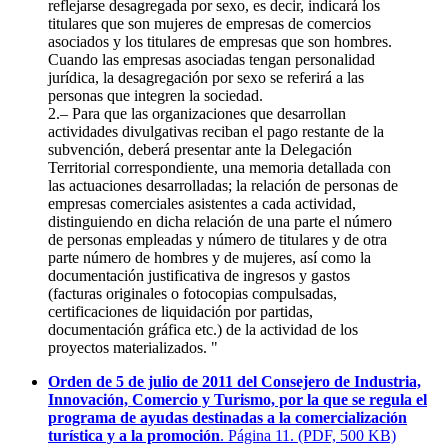
reflejarse desagregada por sexo, es decir, indicará los
titulares que son mujeres de empresas de comercios
asociados y los titulares de empresas que son hombres.
Cuando las empresas asociadas tengan personalidad
jurídica, la desagregación por sexo se referirá a las
personas que integren la sociedad.
2.– Para que las organizaciones que desarrollan
actividades divulgativas reciban el pago restante de la
subvención, deberá presentar ante la Delegación
Territorial correspondiente, una memoria detallada con
las actuaciones desarrolladas; la relación de personas de
empresas comerciales asistentes a cada actividad,
distinguiendo en dicha relación de una parte el número
de personas empleadas y número de titulares y de otra
parte número de hombres y de mujeres, así como la
documentación justificativa de ingresos y gastos
(facturas originales o fotocopias compulsadas,
certificaciones de liquidación por partidas,
documentación gráfica etc.) de la actividad de los
proyectos materializados. "
Orden de 5 de julio de 2011 del Consejero de Industria,
Innovación, Comercio y Turismo, por la que se regula el
programa de ayudas destinadas a la comercialización
turística y a la promoción
. Página 11. (PDF, 500 KB)