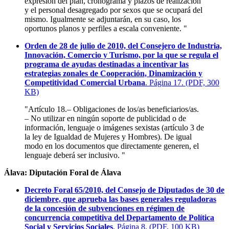
expresión del plan, cronograma y plazos de realización
y el personal desagregado por sexos que se ocupará del
mismo. Igualmente se adjuntarán, en su caso, los
oportunos planos y perfiles a escala conveniente. "
Orden de 28 de julio de 2010, del Consejero de Industria,
Innovación, Comercio y Turismo, por la que se regula el
programa de ayudas destinadas a incentivar las
estrategias zonales de Cooperación, Dinamización y
Competitividad Comercial Urbana
. Página 17. (PDF, 300
KB)
"Artículo 18.– Obligaciones de los/as beneficiarios/as.
– No utilizar en ningún soporte de publicidad o de
información, lenguaje o imágenes sexistas (artículo 3 de
la ley de Igualdad de Mujeres y Hombres). De igual
modo en los documentos que directamente generen, el
lenguaje deberá ser inclusivo. "
Álava: Diputación Foral de Álava
Decreto Foral 65/2010, del Consejo de Diputados de 30 de
diciembre, que aprueba las bases generales reguladoras
de la concesión de subvenciones en régimen de
concurrencia competitiva del Departamento de Política
Social y Servicios Sociales
. Página 8. (PDF, 100 KB)