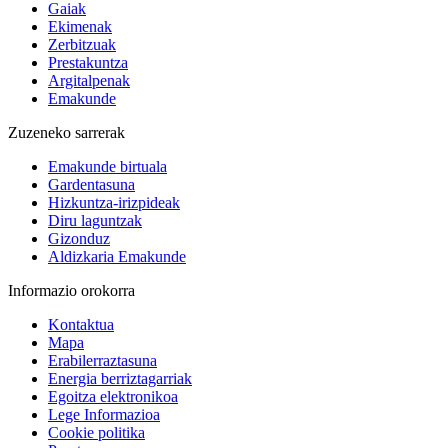
Gaiak
Ekimenak
Zerbitzuak
Prestakuntza
Argitalpenak
Emakunde
Zuzeneko sarrerak
Emakunde birtuala
Gardentasuna
Hizkuntza-irizpideak
Diru laguntzak
Gizonduz
Aldizkaria Emakunde
Informazio orokorra
Kontaktua
Mapa
Erabilerraztasuna
Energia berriztagarriak
Egoitza elektronikoa
Lege Informazioa
Cookie politika