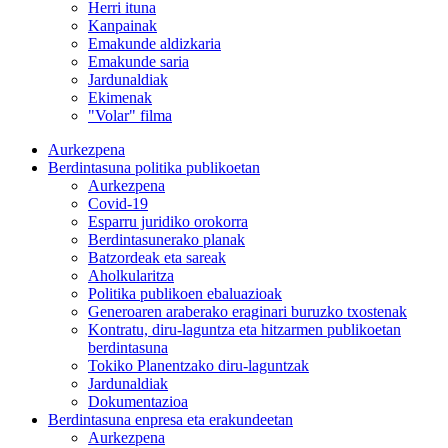
Herri ituna
Kanpainak
Emakunde aldizkaria
Emakunde saria
Jardunaldiak
Ekimenak
"Volar" filma
Aurkezpena
Berdintasuna politika publikoetan
Aurkezpena
Covid-19
Esparru juridiko orokorra
Berdintasunerako planak
Batzordeak eta sareak
Aholkularitza
Politika publikoen ebaluazioak
Generoaren araberako eraginari buruzko txostenak
Kontratu, diru-laguntza eta hitzarmen publikoetan
berdintasuna
Tokiko Planentzako diru-laguntzak
Jardunaldiak
Dokumentazioa
Berdintasuna enpresa eta erakundeetan
Aurkezpena