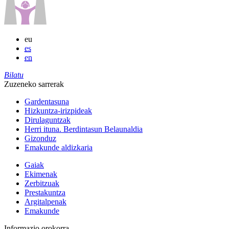
eu
es
en
Bilatu
Zuzeneko sarrerak
Gardentasuna
Hizkuntza-irizpideak
Dirulaguntzak
Herri ituna. Berdintasun Belaunaldia
Gizonduz
Emakunde aldizkaria
Gaiak
Ekimenak
Zerbitzuak
Prestakuntza
Argitalpenak
Emakunde
Informazio orokorra