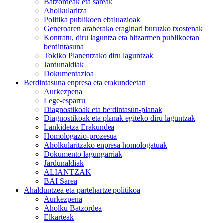
Batzordeak eta sareak
Aholkularitza
Politika publikoen ebaluazioak
Generoaren araberako eraginari buruzko txostenak
Kontratu, diru laguntza eta hitzarmen publikoetan
berdintasuna
Tokiko Planentzako diru laguntzak
Jardunaldiak
Dokumentazioa
Berdintasuna enpresa eta erakundeetan
Aurkezpena
Lege-esparru
Diagnostikoak eta berdintasun-planak
Diagnostikoak eta planak egiteko diru laguntzak
Lankidetza Erakundea
Homologazio-prozesua
Aholkularitzako enpresa homologatuak
Dokumento lagungarriak
Jardunaldiak
ALIANTZAK
BAI Sarea
Ahalduntzea eta partehartze politikoa
Aurkezpena
Aholku Batzordea
Elkarteak