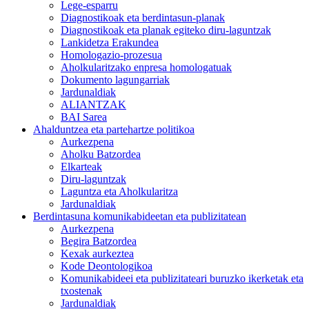
Lege-esparru
Diagnostikoak eta berdintasun-planak
Diagnostikoak eta planak egiteko diru-laguntzak
Lankidetza Erakundea
Homologazio-prozesua
Aholkularitzako enpresa homologatuak
Dokumento lagungarriak
Jardunaldiak
ALIANTZAK
BAI Sarea
Ahalduntzea eta partehartze politikoa
Aurkezpena
Aholku Batzordea
Elkarteak
Diru-laguntzak
Laguntza eta Aholkularitza
Jardunaldiak
Berdintasuna komunikabideetan eta publizitatean
Aurkezpena
Begira Batzordea
Kexak aurkeztea
Kode Deontologikoa
Komunikabideei eta publizitateari buruzko ikerketak eta
txostenak
Jardunaldiak