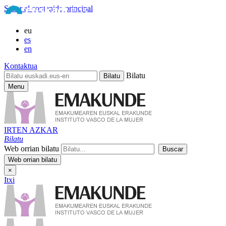
Saltar al contenido principal
eu
es
en
Kontaktua
Bilatu
Menu
IRTEN AZKAR
Bilatu
Web orrian bilatu
×
Itxi