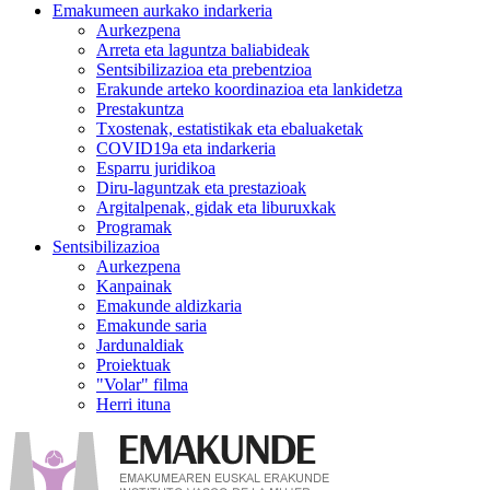
Emakumeen aurkako indarkeria
Aurkezpena
Arreta eta laguntza baliabideak
Sentsibilizazioa eta prebentzioa
Erakunde arteko koordinazioa eta lankidetza
Prestakuntza
Txostenak, estatistikak eta ebaluaketak
COVID19a eta indarkeria
Esparru juridikoa
Diru-laguntzak eta prestazioak
Argitalpenak, gidak eta liburuxkak
Programak
Sentsibilizazioa
Aurkezpena
Kanpainak
Emakunde aldizkaria
Emakunde saria
Jardunaldiak
Proiektuak
"Volar" filma
Herri ituna