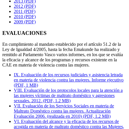
2013 (PDF)
2012 (PDF)
2011 (PDF)
2010 (PDF)
2009 (PDF)
EVALUACIONES
En cumplimiento al mandato establecido por el artículo 51.2 de la
Ley de Igualdad 4/2005, hasta la fecha Emakunde ha realizado y
remitido al Parlamento Vasco varios informes, en los que se evalúa
la eficacia y alcance de los programas y recursos existente en la
CAE en materia de violencia contra las mujeres.
IX. Evaluación de los recursos judiciales y asistencia letrada
en materia de violencia contra las mujeres. Informe ejecutivo
(PDF, 1 MB)
VIII. Evaluación de los protocolos locales para la atención a
las mujeres víctimas de maltrato doméstico y agresiones
sexuales. 2012. (PDF, 1.2 MB)
VII. Evaluación de los Servicios Sociales en materia de
Maltrato Doméstico contra las mujeres. Actualización
Evaluación 2006. (realizada en 2010) (PDF, 1.2 MB)
VI. Evaluación del alcance y la eficacia de los recursos de
acogida en materia de maltrato doméstico contra las Mujeres,