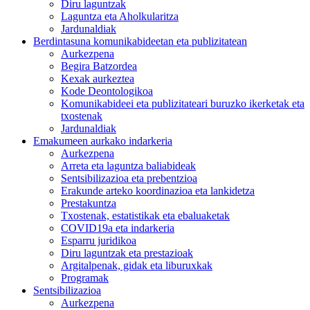
Diru laguntzak
Laguntza eta Aholkularitza
Jardunaldiak
Berdintasuna komunikabideetan eta publizitatean
Aurkezpena
Begira Batzordea
Kexak aurkeztea
Kode Deontologikoa
Komunikabideei eta publizitateari buruzko ikerketak eta
txostenak
Jardunaldiak
Emakumeen aurkako indarkeria
Aurkezpena
Arreta eta laguntza baliabideak
Sentsibilizazioa eta prebentzioa
Erakunde arteko koordinazioa eta lankidetza
Prestakuntza
Txostenak, estatistikak eta ebaluaketak
COVID19a eta indarkeria
Esparru juridikoa
Diru laguntzak eta prestazioak
Argitalpenak, gidak eta liburuxkak
Programak
Sentsibilizazioa
Aurkezpena