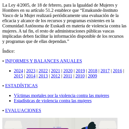
La Ley 4/2005, de 18 de febrero, para la Igualdad de Mujeres y
Hombres en su artículo 51.2 establece que “Emakunde-Instituto
Vasco de la Mujer realizará periódicamente una evaluación de la
eficacia y alcance de los recursos y programas existentes en la
Comunidad Autónoma de Euskadi en materia de violencia contra las
mujeres. A tal fin, el resto de administraciones públicas vascas
implicadas deben facilitar la información disponible de los recursos
y programas que de ellas dependan.”
Índice:
•
INFORMES Y BALANCES ANUALES
2024
|
2023
|
2022
|
2021
|
2020
|
2019
|
2018
|
2017
|
2016
|
2015
|
2014
|
2013
|
2012
|
2011
|
2010
|
2009
•
ESTADÍSTICAS
Víctimas mortales por la violencia contra las mujeres
Estadísticas de violencia contra las mujeres
•
EVALUACIONES